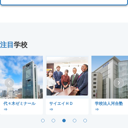
注目
学校
ゼミナール
サイエイＨＤ
学校法人河合塾
⇒
⇒