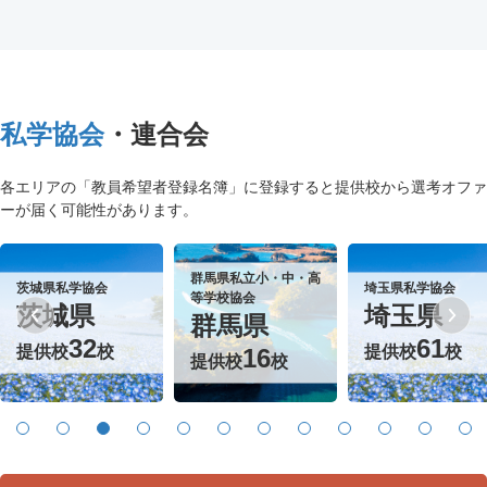
私学協会
・連合会
各エリアの「教員希望者登録名簿」に登録すると提供校から選考オファ
ーが届く可能性があります。
群馬県私立小・中・高
県私学協会
埼玉県私学協会
等学校協会
城県
埼玉県
群馬県
32
61
供校
校
提供校
校
16
提供校
校