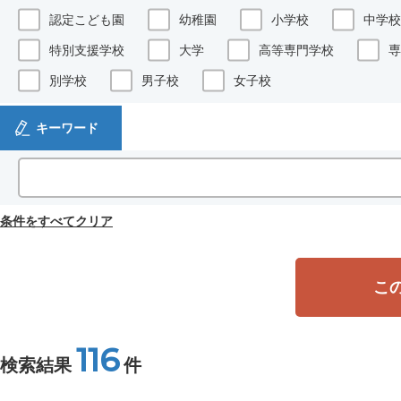
認定こども園
幼稚園
小学校
中学校
特別支援学校
大学
高等専門学校
専
別学校
男子校
女子校
キーワード
条件をすべてクリア
こ
116
検索結果
件