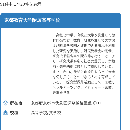
51
件中
1〜20
件を表示
京都教育大学附属高等学校
・高校と中学、高校と大学を見通した教
材開発など、教育・研究を通して大学お
よび附属学校園と連携できる環境を利用
した研究を実施し、研究発表会の開催、
研究成果報告書の配布等を行うことによ
り、研究成果を広く社会に還元し、実験
的・先導的拠点校として貢献している。
また、自由な発想と創造性をもって未来
を切り拓くことのできる人材を育成して
いる。・探究型課外活動として、京教リ
ベラルアーツアクティビティー（京教...
詳細を見る
所在地
京都府京都市伏見区深草越後屋敷町111
校種
高等学校, 共学校