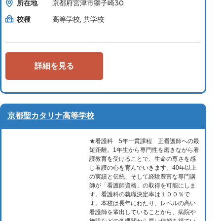
所在地
京都府宮津市獅子崎30
校種
高等学校, 共学校
詳細を見る
京都聖カタリナ高等学校
★看護科 5年一貫課程 正看護師への最
短距離。1年生から専門性を磨きながら看
護教育を受けることで、生命の尊さを感
じ看護の心を育んでいきます。40年以上
の実績と伝統、そして経験豊富な専門講
師が「看護師資格」の取得を可能にしま
す。看護科の就職決定率は１００％で
す。本校は長年にわたり、レベルの高い
看護師を輩出していることから、病院や