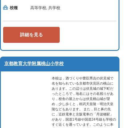
校種
高等学校, 共学校
詳細を見る
京都教育大学附属桃山小学校
本校は，酒づくりや豊臣秀吉の伏見城で
名を知られている京都市伏見区の桃山に
あります。この辺りは伏見城の城下町だ
ったところで，地名にはその名残りがあ
り，校舎の屋上からは伏見桃山城が望
め，少し歩くと，桓武天皇陵・明治天皇
陵などもあります。 また，目と鼻の先
に，近鉄電車と京阪電車の「丹波橋駅」
があり，国道1号線や国道24号線も学校の
すぐ近くを通っています。このように本