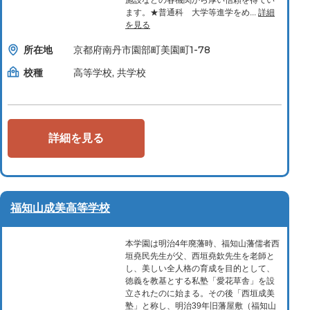
施設などの各機関から厚い信頼を得てい
ます。★普通科 大学等進学をめ...
詳細
を見る
所在地
京都府南丹市園部町美園町1-78
校種
高等学校, 共学校
詳細を見る
福知山成美高等学校
本学園は明治4年廃藩時、福知山藩儒者西
垣堯民先生が父、西垣堯欽先生を老師と
し、美しい全人格の育成を目的として、
徳義を教基とする私塾「愛花草舎」を設
立されたのに始まる。その後「西垣成美
塾」と称し、明治39年旧藩屋敷（福知山