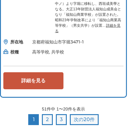
中ノ）より字堀に移転し、西垣成美學と
なる。大正13年財団法人福知山成美会と
なり「福知山商業学校」が設置された。
昭和23年学制改革により「福知山商業高
等学校」（男女共学）が設置...
詳細を見
る
所在地
京都府福知山市字堀3471-1
校種
高等学校, 共学校
詳細を見る
51
件中
1〜20
件を表示
1
2
3
次の20件