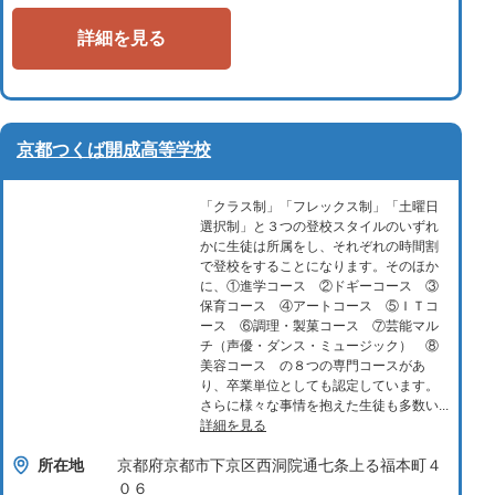
詳細を見る
京都つくば開成高等学校
「クラス制」「フレックス制」「土曜日
選択制」と３つの登校スタイルのいずれ
かに生徒は所属をし、それぞれの時間割
で登校をすることになります。そのほか
に、①進学コース ②ドギーコース ③
保育コース ④アートコース ⑤ＩＴコ
ース ⑥調理・製菓コース ⑦芸能マル
チ（声優・ダンス・ミュージック） ⑧
美容コース の８つの専門コースがあ
り、卒業単位としても認定しています。
さらに様々な事情を抱えた生徒も多数い...
詳細を見る
所在地
京都府京都市下京区西洞院通七条上る福本町４
０６