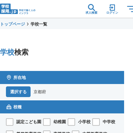
求人検索
ログイン
トップページ
学校一覧
学校
検索
所在地
京都府
選択する
校種
認定こども園
幼稚園
小学校
中学校