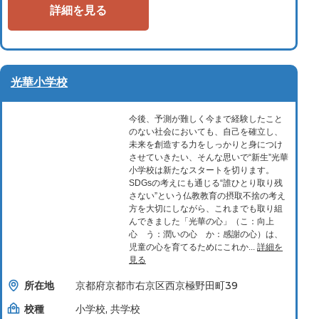
詳細を見る
光華小学校
今後、予測が難しく今まで経験したこと
のない社会においても、自己を確立し、
未来を創造する力をしっかりと身につけ
させていきたい、そんな思いで“新生”光華
小学校は新たなスタートを切ります。
SDGsの考えにも通じる“誰ひとり取り残
さない”という仏教教育の摂取不捨の考え
方を大切にしながら、これまでも取り組
んできました「光華の心」（こ：向上
心 う：潤いの心 か：感謝の心）は、
児童の心を育てるためにこれか...
詳細を
見る
所在地
京都府京都市右京区西京極野田町39
校種
小学校, 共学校