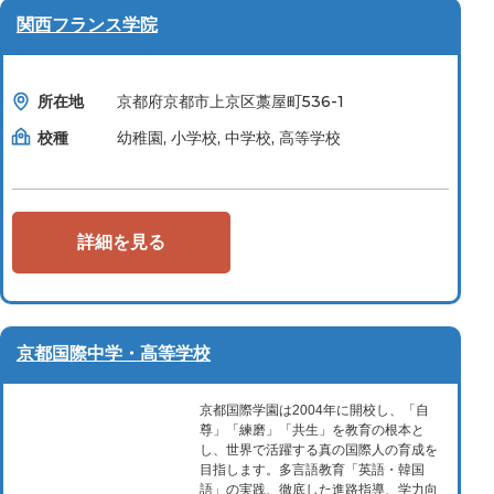
関西フランス学院
所在地
京都府京都市上京区藁屋町536-1
校種
幼稚園, 小学校, 中学校, 高等学校
詳細を見る
京都国際中学・高等学校
京都国際学園は2004年に開校し、「自
尊」「練磨」「共生」を教育の根本と
し、世界で活躍する真の国際人の育成を
目指します。多言語教育「英語・韓国
語」の実践、徹底した進路指導、学力向