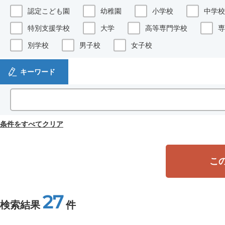
認定こども園
幼稚園
小学校
中学校
特別支援学校
大学
高等専門学校
専
別学校
男子校
女子校
キーワード
条件をすべてクリア
こ
27
検索結果
件