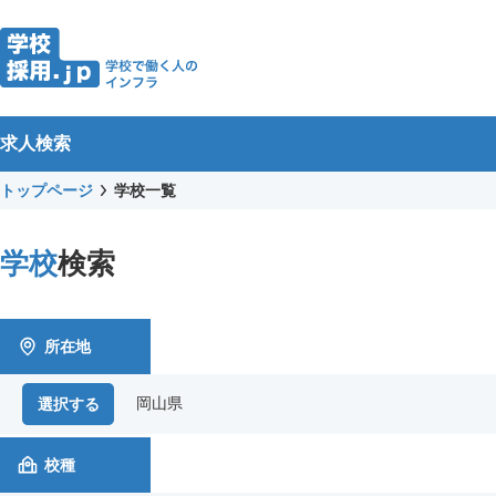
求人検索
トップページ
学校一覧
学校
検索
所在地
岡山県
選択する
校種