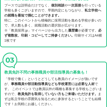
ブースでは説明会だけでなく、
個別相談
や
一次面接
を行っている
学校も多くございますので、早期内定にもつながり、
私立学校へ
の就職を最短で掴むことができます。
特に、このイベントから積極的に採用活動を進める学校が多いの
で、求人数も多く、就職活動の選択肢が広がります。
※「教員採用.jp」マイページから出力した
履歴書
が必要です。
必
ず複数枚、印刷・コピーしてご持参ください。
印刷サイズはA4横
1枚です
教員免許不問の事務職員や
部活指導員の募集も！
「学校で働く」というとどうしても教員のイメージが強いです
が、
事務職員や部活動指導員なども学校運営には必要な人材
で
す。 このイベントでは教員以外の職種を募集する学校もございま
すので、
教員免許を取得していない方もご来場いただけます。
ま
ずは私立学校の雰囲気を知るために参加するということでも結構
です！お気軽にお越しください。