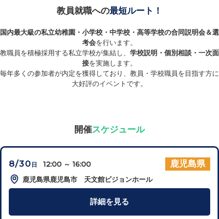
教員就職への
最短ルート！
国内最大級の私立幼稚園・小学校・中学校・高等学校の合同説明会＆選
考会
を行います。
教職員を積極採用する私立学校が集結し、
学校説明・個別相談・一次面
接
を実施します。
毎年多くの参加者が内定を獲得しており、教員・学校職員を目指す方に
大好評のイベントです。
開催
スケジュール
8/30
鹿児島県
12:00 ～ 16:00
日
鹿児島県鹿児島市 天文館ビジョンホール
詳細を見る