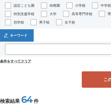
認定こども園
幼稚園
小学校
中学校
特別支援学校
大学
高等専門学校
専
別学校
男子校
女子校
キーワード
条件をすべてクリア
こ
64
検索結果
件