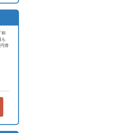
『和
員も
、円滑