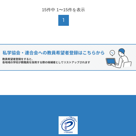
15
件中
1〜15
件を表示
1