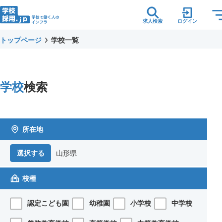
求人検索
ログイン
トップページ
学校一覧
学校
検索
所在地
山形県
選択する
校種
認定こども園
幼稚園
小学校
中学校