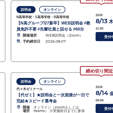
説明会
オンライン
2026
N高等学校・S高等学校・R高等学校
8/13
【N高グループ/27新卒】WEB説明会 #教
11:00
員免許不要 #先輩社員と話せる #60分
開催場所
WEB説明会（Zoom）
受付
予約締切日
2026.08.07
締め切り間近
説明会
オンライン
2026
代々木ゼミナール
8/14
【代ゼミ】★説明会と一次面接が一日で
09:00
完結★スピード選考会
開催
オンライン（zoomもしくは
受付
場所
teams） ※実施前日までに参加