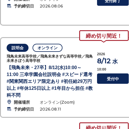
受付終了
予約締切日
2026.08.06
締め切り間近！
説明会
オンライン
2026
飛鳥未来高等学校／飛鳥未来きずな高等学校／飛鳥
8/12
水
未来きぼう高等学校
【飛鳥未来・27卒】8/12(水)10:00～
10:00
11:00 三幸学園会社説明会 #スピード選考
受付中
#関東関西エリア限定あり #初任給29万円
以上 #年休125日以上 #1年目から担任 #教
科不問
開催場所
オンライン(Zoom)
予約締切日
2026.08.11
締め切り間近！