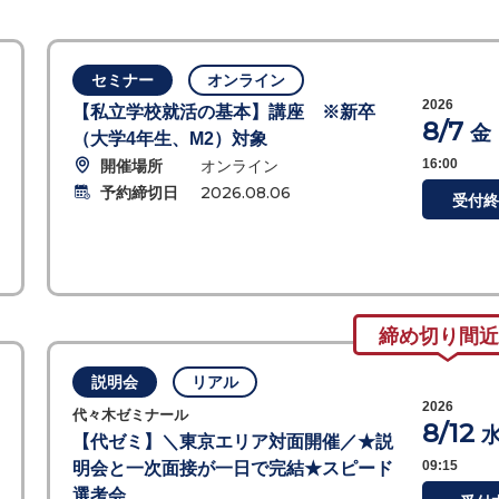
セミナー
オンライン
2026
【私立学校就活の基本】講座 ※新卒
8/7
金
（大学4年生、M2）対象
開催場所
オンライン
16:00
予約締切日
2026.08.06
受付終
締め切り間近
説明会
リアル
2026
代々木ゼミナール
8/12
【代ゼミ】＼東京エリア対面開催／★説
09:15
明会と一次面接が一日で完結★スピード
選考会