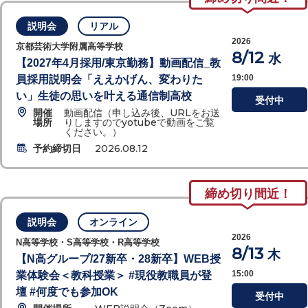
説明会
リアル
2026
京都芸術大学附属高等学校
8/12
水
【2027年4月採用/東京勤務】動画配信_教
19:00
員採用説明会「ええかげん、変わりた
い」生徒の思いを叶える通信制高校
受付中
開催
動画配信（申し込み後、URLをお送
場所
りしますのでyotubeで動画をご覧
ください。）
予約締切日
2026.08.12
締め切り間近！
説明会
オンライン
2026
N高等学校・S高等学校・R高等学校
8/13
木
【N高グループ/27新卒・28新卒】WEB授
15:00
業体験会＜教科授業＞ #現役教職員が登
壇 #何度でも参加OK
受付中