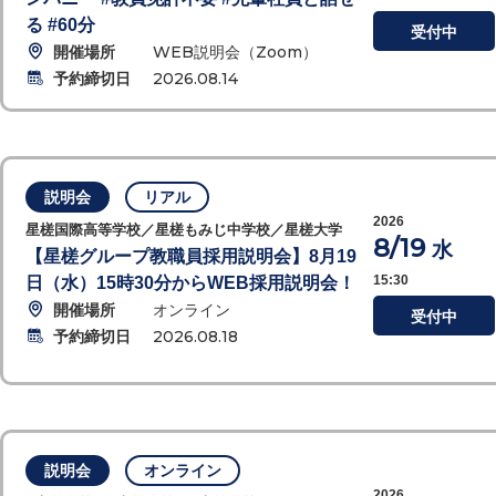
る #60分
受付中
開催場所
WEB説明会（Zoom）
予約締切日
2026.08.14
説明会
リアル
2026
星槎国際高等学校／星槎もみじ中学校／星槎大学
8/19
水
【星槎グループ教職員採用説明会】8月19
15:30
日（水）15時30分からWEB採用説明会！
開催場所
オンライン
受付中
予約締切日
2026.08.18
説明会
オンライン
2026