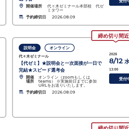
受付
開催場所
代々木ゼミナール本部校 代ゼ
ミタワー
予約締切日
2026.08.09
締め切り間近
説明会
オンライン
2026
代々木ゼミナール
8/12
【代ゼミ】★説明会と一次面接が一日で
13:00
完結★スピード選考会
開催
オンライン（zoomもしくは
受付
場所
teams） ※実施前日までに参加
URLをお送りいたします。
予約締切日
2026.08.09
締め切り間近