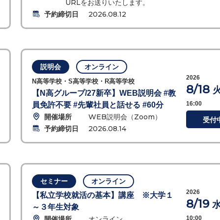
URLをお送りいたします。
予約締切日
2026.08.12
説明会
オンライン
2026
N高等学校・S高等学校・R高等学校
8/18
【N高グループ/27新卒】WEB説明会 #教
16:00
員免許不要 #先輩社員と話せる #60分
開催場所
WEB説明会（Zoom）
受付
予約締切日
2026.08.14
セミナー
オンライン
2026
【私立学校就活の基本】講座 ※大学１
8/19
～３年生対象
開催場所
オンライン
10:00