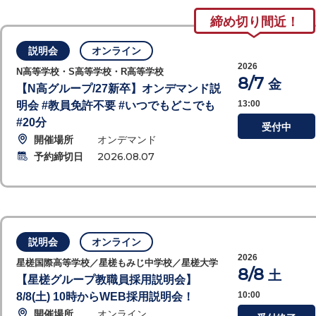
締め切り間近！
説明会
オンライン
2026
N高等学校・S高等学校・R高等学校
8/7
金
【N高グループ/27新卒】オンデマンド説
13:00
明会 #教員免許不要 #いつでもどこでも
#20分
受付中
開催場所
オンデマンド
予約締切日
2026.08.07
説明会
オンライン
2026
星槎国際高等学校／星槎もみじ中学校／星槎大学
8/8
土
【星槎グループ教職員採用説明会】
10:00
8/8(土) 10時からWEB採用説明会！
開催場所
オンライン