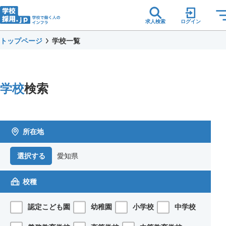
求人検索
ログイン
トップページ
学校一覧
学校
検索
所在地
愛知県
選択する
校種
認定こども園
幼稚園
小学校
中学校