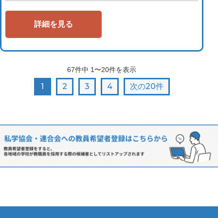
詳細を見る
67
件中
1〜20
件を表示
1
2
3
4
次の20件