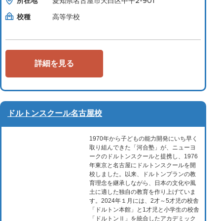
所在地
愛知県名古屋市天白区中平2-901
校種
高等学校
詳細を見る
ドルトンスクール名古屋校
1970年から子どもの能力開発にいち早く
取り組んできた「河合塾」が、ニューヨ
ークのドルトンスクールと提携し、1976
年東京と名古屋にドルトンスクールを開
校しました。以来、ドルトンプランの教
育理念を継承しながら、日本の文化や風
土に適した独自の教育を作り上げていま
す。2024年１月には、2才～5才児の校舎
「ドルトン本館」と1才児と小学生の校舎
「ドルトンⅡ」を統合したアカデミック