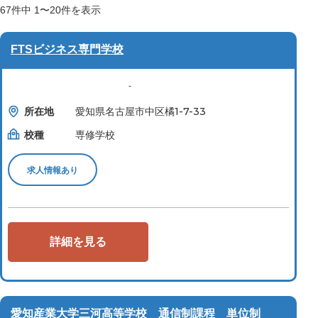
67
件中
1〜20
件を表示
FTSビジネス専門学校
-
所在地
愛知県名古屋市中区橘1-7-33
校種
専修学校
求人情報あり
詳細を見る
愛知産業大学三河高等学校 通信制課程 単位制