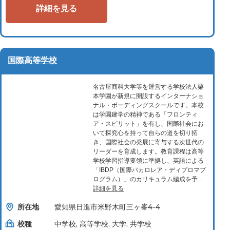
詳細を見る
国際高等学校
名古屋商科大学等を運営する学校法人栗
本学園が新規に開設するインターナショ
ナル・ボーディングスクールです。本校
は学園建学の精神である「フロンティ
ア・スピリット」を有し、国際社会にお
いて探究心を持って自らの道を切り拓
き、国際社会の発展に寄与する次世代の
リーダーを育成します。教育課程は高等
学校学習指導要領に準拠し、英語による
「IBDP（国際バカロレア・ディプロマプ
ログラム）」のカリキュラム編成を予...
詳細を見る
所在地
愛知県日進市米野木町三ヶ峯4-4
校種
中学校, 高等学校, 大学, 共学校