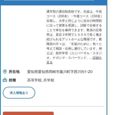
通学型の通信制高校です。生徒は、午前
コース（200名）・午後コース（150名）
在籍し、大学と同じように自分の時間割
に沿って授業を受講し、試験で合格する
ことで単位を修得できます。教員の定着
率は、直近３年間で１００％で長く働き
続けられるアットホームな職場です。教
職員の方々は、「生徒のために」色々と
考えて相談・企画し遂行しています。例
えば、校外学習（ユニバーサル・スタジ
オ、ナガシマ・スパーランド、...
詳細を
見る
所在地
愛知県愛知県岡崎市藤川町字西川向1-20
校種
高等学校, 共学校
求人情報あり