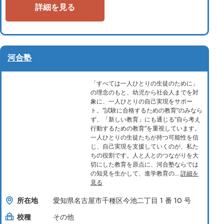
詳細を見る
河合塾
「すべては一人ひとりの生徒のために」
の理念のもと、幼児から社会人までを対
象に、一人ひとりの自己実現をサポー
ト。"試験に合格するための教育"のみなら
ず、「新しい教育」にも通じる"自ら考え
行動するための教育"を重視しています。
一人ひとりの生徒たちが持つ可能性を信
じ、自己実現を支援していくのが、私た
ちの役割です。人と人とのつながりを大
切にした教育を原点に、河合塾ならでは
の知見を生かして、進学教育の...
詳細を
見る
所在地
愛知県名古屋市千種区今池二丁目 1 番 10 号
校種
その他