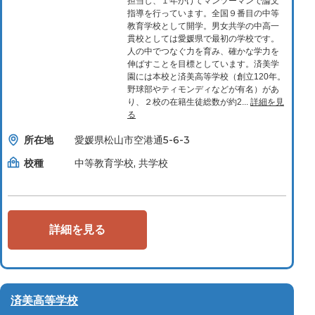
担当し、１年かけてマンツーマンで論文
指導を行っています。全国９番目の中等
教育学校として開学。男女共学の中高一
貫校としては愛媛県で最初の学校です。
人の中でつなぐ力を育み、確かな学力を
伸ばすことを目標としています。済美学
園には本校と済美高等学校（創立120年。
野球部やティモンディなどが有名）があ
り、２校の在籍生徒総数が約2...
詳細を見
る
所在地
愛媛県松山市空港通5-6-3
校種
中等教育学校, 共学校
詳細を見る
済美高等学校