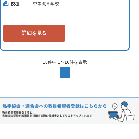
校種
中等教育学校
詳細を見る
16
件中
1〜16
件を表示
1