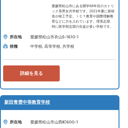
愛媛県松山市にある開学68年目のカトリ
ック系男女共学校です。2021年夏に新校
舎が竣工予定。ＩＣＴ教育や国際理解教
育などに力を入れています。理系志望、
特に医学部志望の生徒が多い学校です。
所在地
愛媛県松山市衣山5-1610-1
校種
中学校, 高等学校, 共学校
詳細を見る
新田青雲中等教育学校
所在地
愛媛県松山市山西町600-1