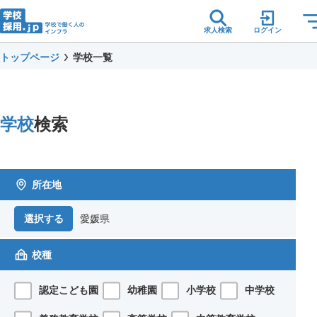
求人検索
ログイン
トップページ
学校一覧
学校
検索
所在地
愛媛県
選択する
校種
認定こども園
幼稚園
小学校
中学校