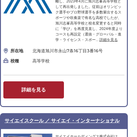
離し、2023年4月に旭川志峯高等学校と
して再出発しました。従前はオリンピッ
ク選手やプロ野球選手を多数輩出するス
ポーツや吹奏楽で有名な高校でしたが、
旭川志峯高等学校と校名変更すると同時
に「学び」を再度見直し、2024年度より
コースも再設定（選抜・グローバル・進
学・ライセンス・スポー...
詳細を見る
所在地
北海道旭川市永山7条16丁目3番16号
校種
高等学校
詳細を見る
サイエイスクール ／ サイエイ・インターナショナル
サイエイホールディングス株式会社は、