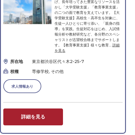
げ、長年培ってきた豊富なリソースを活
かし「大学受験支援」「教育事業支援」
の二つの面で教育を支えています。【大
学受験支援】高校生・高卒生を対象に、
生徒一人ひとりに寄り添い、「親身の指
導」を実践。生徒対応をはじめ、入試情
報分析や教材研究など、各分野のスペシ
ャリストが志望校合格までサポートしま
す。【教育事業支援】様々な教育...
詳細
を見る
所在地
東京都渋谷区代々木2-25-7
校種
専修学校, その他
求人情報あり
詳細を見る