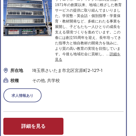
1971年の創業以来、地域に根ざした教育
サービスの提供に取り組んでまいりまし
た。学習塾・英会話・個別指導・学童保
育・教材開発など、多岐にわたる事業を
展開し、子どもたち一人ひとりの成長を
支える環境づくりを進めています。この
春には創立55周年を迎え、長年培ってき
た指導力と独自教材の開発力を強みに、
より質の高い教育の実現を目指していま
す。今後も地域社会に貢献し、...
詳細を
見る
所在地
埼玉県さいたま市北区宮原町2-127-1
校種
その他, 共学校
求人情報あり
詳細を見る