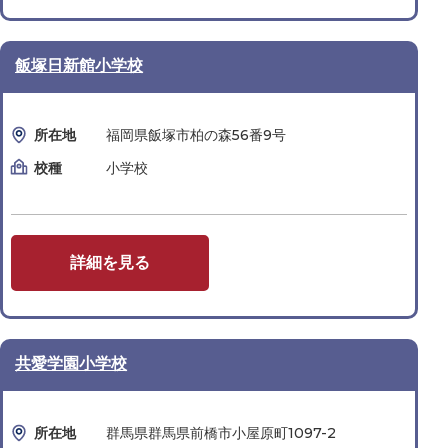
飯塚日新館小学校
所在地
福岡県飯塚市柏の森56番9号
校種
小学校
詳細を見る
共愛学園小学校
所在地
群馬県群⾺県前橋市⼩屋原町1097-2