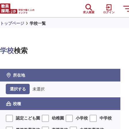
求人検索
ログイン
トップページ
学校一覧
学校
検索
所在地
未選択
選択する
校種
認定こども園
幼稚園
小学校
中学校