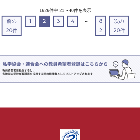
1626
件中
21〜40
件を表示
...
前の
1
2
3
4
8
次の
20件
2
20件