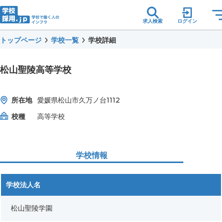
求人検索
ログイン
トップページ
学校一覧
学校詳細
松山聖陵高等学校
所在地
愛媛県松山市久万ノ台1112
校種
高等学校
学校情報
学校法人名
松山聖陵学園