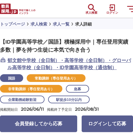
求人検索
ログイン
トップページ
求人検索
求人一覧
求人詳細
【ID学園高等学校／国語】積極採用中｜専任登用実績
多数｜夢を持つ生徒に本気で向き合う
郁文館中学校（全日制）・高等学校（全日制）・グローバ
ル高等学校（全日制）・ID学園高等学校（通信制）
国語
常勤講師（専任登用あり）
非常勤講師（専任登用あり）
急募
企業勤務経験歓迎
駅徒歩10分以内
2026/06/11
2026/08/31
掲載開始日
掲載終了予定日
会員登録してから応募
ログインして応募