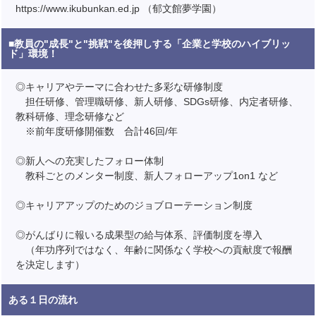
https://www.ikubunkan.ed.jp （郁文館夢学園）
■教員の"成長"と"挑戦"を後押しする「企業と学校のハイブリッ
ド」環境！
◎キャリアやテーマに合わせた多彩な研修制度
担任研修、管理職研修、新人研修、SDGs研修、内定者研修、
教科研修、理念研修など
※前年度研修開催数 合計46回/年
◎新人への充実したフォロー体制
教科ごとのメンター制度、新人フォローアップ1on1 など
◎キャリアアップのためのジョブローテーション制度
◎がんばりに報いる成果型の給与体系、評価制度を導入
（年功序列ではなく、年齢に関係なく学校への貢献度で報酬
を決定します）
ある１日の流れ