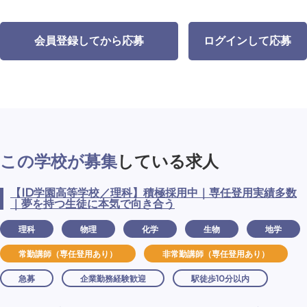
会員登録してから応募
ログインして応募
この学校が募集
している求人
【ID学園高等学校／理科】積極採用中｜専任登用実績多数
｜夢を持つ生徒に本気で向き合う
理科
物理
化学
生物
地学
常勤講師（専任登用あり）
非常勤講師（専任登用あり）
急募
企業勤務経験歓迎
駅徒歩10分以内