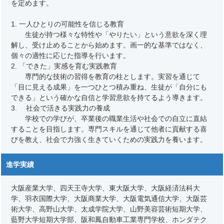
を定めます。
1. 一人ひとりの可能性を信じる教育
生徒が持つ様々な特性や「やりたい」という意欲を深く理
解し、受け止めることから始めます。画一的な基準ではなく、
個々の適性に応じた指導を行います。
2. 「できた」実感を育む実践教育
専門的な技術の習得を教育の柱とします。実習を通じて
「目に見える成果」を一つひとつ積み重ね、生徒が「自分にも
できる」という確かな自信と学習意欲を持てるよう導きます。
3. 社会で活きる実践力の養成
学校での学びが、卒業後の職業生活や社会での自立に直結
することを目指します。専門スキルを通じて他者に貢献する喜
びを教え、社会で力強く生きていくための実践力を養います。
進学実績
大阪産業大学、四天王寺大学、東大阪大学、大阪経済法科大
学、羽衣国際大学、大阪商業大学、大阪電気通信大学、大阪芸
術大学、高野山大学、太成学院大学、山野美容芸術短期大学、
藍野大学短期大学部、阪和鳳自動車工業専門学校、ホンダテク