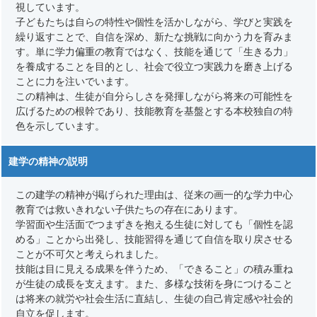
視しています。
子どもたちは自らの特性や個性を活かしながら、学びと実践を
繰り返すことで、自信を深め、新たな挑戦に向かう力を育みま
す。単に学力偏重の教育ではなく、技能を通じて「生きる力」
を養成することを目的とし、社会で役立つ実践力を磨き上げる
ことに力を注いでいます。
この精神は、生徒が自分らしさを発揮しながら将来の可能性を
広げるための根幹であり、技能教育を基盤とする本校独自の特
色を示しています。
建学の精神の説明
この建学の精神が掲げられた理由は、従来の画一的な学力中心
教育では救いきれない子供たちの存在にあります。
学習面や生活面でつまずきを抱える生徒に対しても「個性を認
める」ことから出発し、技能習得を通じて自信を取り戻させる
ことが不可欠と考えられました。
技能は目に見える成果を伴うため、「できること」の積み重ね
が生徒の成長を支えます。また、多様な技術を身につけること
は将来の就労や社会生活に直結し、生徒の自己肯定感や社会的
自立を促します。