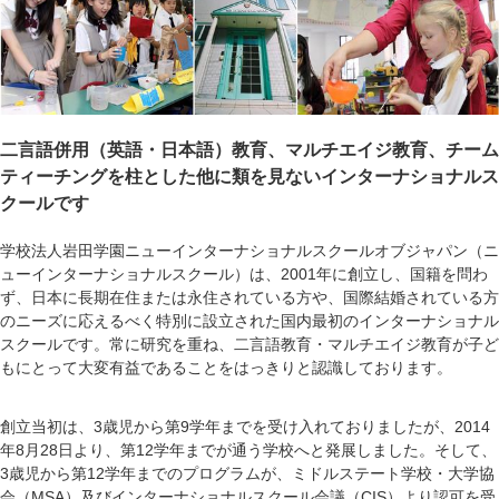
二言語併用（英語・日本語）教育、マルチエイジ教育、チーム
ティーチングを柱とした他に類を見ないインターナショナルス
クールです
学校法人岩田学園ニューインターナショナルスクールオブジャパン（ニ
ューインターナショナルスクール）は、2001年に創立し、国籍を問わ
ず、日本に長期在住または永住されている方や、国際結婚されている方
のニーズに応えるべく特別に設立された国内最初のインターナショナル
スクールです。常に研究を重ね、二言語教育・マルチエイジ教育が子ど
もにとって大変有益であることをはっきりと認識しております。
創立当初は、3歳児から第9学年までを受け入れておりましたが、2014
年8月28日より、第12学年までが通う学校へと発展しました。そして、
3歳児から第12学年までのプログラムが、ミドルステート学校・大学協
会（MSA）及びインターナショナルスクール会議（CIS）より認可を受