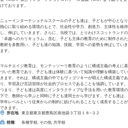
けております。
ニューインターナショナルスクールの子ども達は、子どもが中心となり
熱心に取り組める環境のもとで、社会性や学力、創造力、主体性を維持
し、伸ばしていきます。さらに、当校では、とりわけスコットランドの
「卓越へのカリキュラム」含む、子ども主体の教育のために制作された
教材を多数用い、子ども達の知識、技能、学習への姿勢を伸ばしていき
ます。
マルチエイジ教育は、モンテッソーリ教育のように構成主義の考えに基
づいた教育であり、子ども達は体験に基づいて知識や理解を構築してい
きます。それは、構成主義の中でもヴィゴツキーが唱えた構成主義であ
り、学習及び言語習得が社会的プロセスであることを強調しています。
つまり、子ども達は高度にインタラクティブな手法を用いた教育環境の
下で、教師から学ぶと同時に子ども達同士から学びます。子ども達は、
学年レベルという従来からの制約に妨げられることなく成長することが
できます。
所在地
東京都東京都豊島区南池袋３丁目１８−３２
校種
各種学校, その他, 共学校