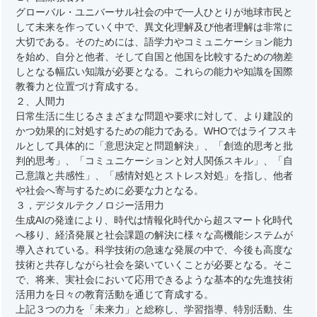
グローバル・ユニバーサル社会の中で一人ひとりが地球市民と
して未来を作っていく中で、異文化理解及び他者理解は非常に
大切である。そのためには、語学力やコミュニケーション能力
を始め、自分と他者、そして自国と他国を比較するための物差
しとなる幅広い知識が必要となる。これらの能力や知識を国際
教養力と位置づけ育成する。
２、人間力
日常生活に生じるさまざまな問題や要求に対して、より建設的
かつ効果的に対処するための能力である。WHOではライフスキ
ルとして具体的に「意思決定と問題解決」、「創造的思考と批
判的思考」、「コミュニケーションと対人関係スキル」、「自
己意識と共感性」、「感情対処とストレス対処」を指し、他者
や社会へ寄与するために必要な力となる。
３，デジタルテクノロジー活用力
生成AIの発達により、時代は情報化時代から超スマート化時代
へ移り、経済発展と社会課題の解決に様々な高機能システムが
導入されている。科学技術の急速な発展の中で、今後も高度な
技術と共存しながら社会を築いていくことが必要となる。そこ
で、将来、実社会において応用できるような基本的な先進技術
活用力を日々の教育活動を通じて育成する。
上記３つの力を「未来力」と総称し、学習指導、特別活動、生