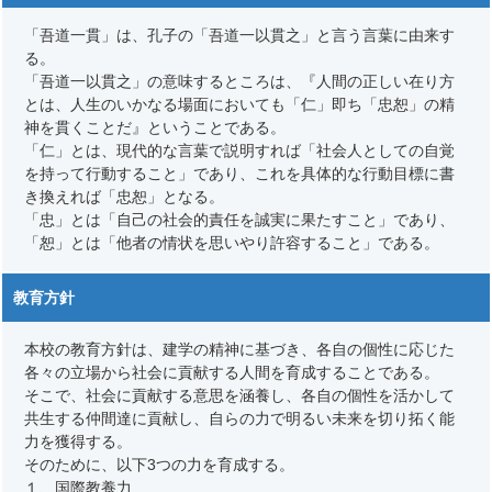
「吾道一貫」は、孔子の「吾道一以貫之」と言う言葉に由来す
る。
「吾道一以貫之」の意味するところは、『人間の正しい在り方
とは、人生のいかなる場面においても「仁」即ち「忠恕」の精
神を貫くことだ』ということである。
「仁」とは、現代的な言葉で説明すれば「社会人としての自覚
を持って行動すること」であり、これを具体的な行動目標に書
き換えれば「忠恕」となる。
「忠」とは「自己の社会的責任を誠実に果たすこと」であり、
「恕」とは「他者の情状を思いやり許容すること」である。
教育方針
本校の教育方針は、建学の精神に基づき、各自の個性に応じた
各々の立場から社会に貢献する人間を育成することである。
そこで、社会に貢献する意思を涵養し、各自の個性を活かして
共生する仲間達に貢献し、自らの力で明るい未来を切り拓く能
力を獲得する。
そのために、以下3つの力を育成する。
１、国際教養力