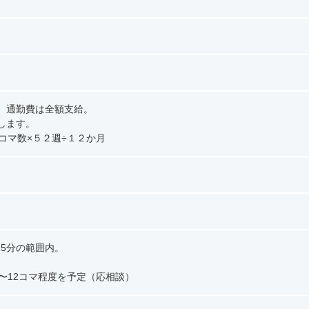
規定による。通勤費は全額支給。
します。
のコマ数×５２週÷１２か月
15分の範囲内。
〜12コマ程度を予定（応相談）