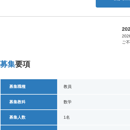
2
20
ご不
募集
要項
募集職種
教員
募集教科
数学
募集人数
1名