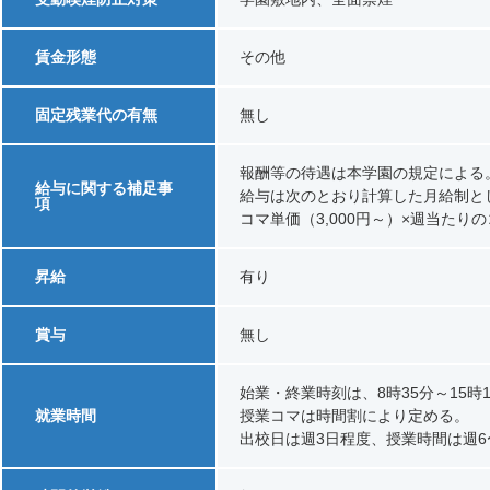
賃金形態
その他
固定残業代の有無
無し
報酬等の待遇は本学園の
給与に関する補足事
給与は次のとおり計算した月給制と
項
コマ単価（3,000円～）×週当たり
昇給
有り
賞与
無し
始業・終業時刻は、8時35分～15時
就業時間
授業コマは時間割により定める。
出校日は週3日程度、授業時間は週6