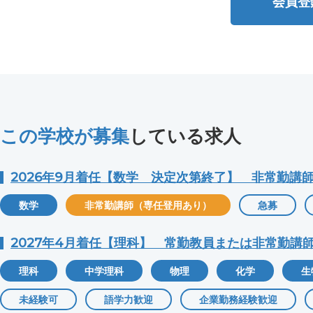
会員登
この学校が募集
している求人
2026年9月着任【数学 決定次第終了】 非常勤講
数学
非常勤講師（専任登用あり）
急募
2027年4月着任【理科】 常勤教員または非常勤講
理科
中学理科
物理
化学
生
未経験可
語学力歓迎
企業勤務経験歓迎