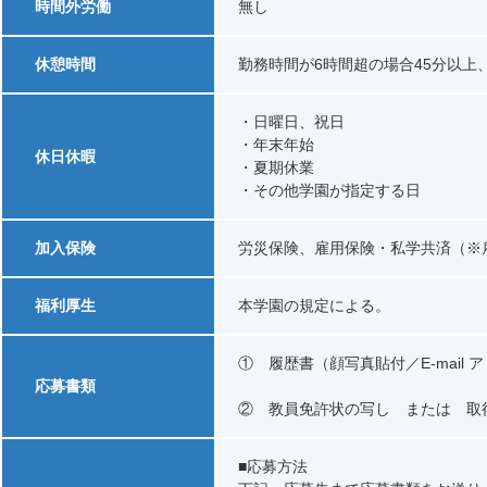
時間外労働
無し
休憩時間
勤務時間が6時間超の場合45分以上、8
・日曜日、祝日
・年末年始
休日休暇
・夏期休業
・その他学園が指定する日
加入保険
労災保険、雇用保険・私学共済（※
福利厚生
本学園の規定による。
① 履歴書（顔写真貼付／E-mail
応募書類
② 教員免許状の写し または 取
■応募方法