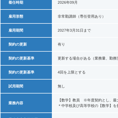
着任時期
2026年09月
雇用形態
非常勤講師（専任登用あり）
雇用期間
2027年3月31日まで
契約の更新
有り
契約の更新基準
更新する場合がある（業務量、勤
契約の更新基準
4回を上限とする
試用期間
無し
【数学】教員 ※年度契約とし、
業務内容
＊中学校及び高等学校の【数学】を