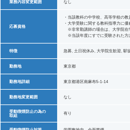
業務内容変更範囲
なし
・当該教科の中学校、高等学校の教
・大学受験に関する教科指導力に優
応募資格
※非常勤講師の場合は、大学院在
※当該年度にすでに受験された方
特徴
急募, 土日祝休み, 大学院生歓迎, 駅
勤務地
東京都
勤務地詳細
東京都港区南麻布5-1-14
勤務地変更範囲
なし
受動喫煙防止の為の
有り
取組
受動喫煙防止対策
学園敷地内、全面禁煙