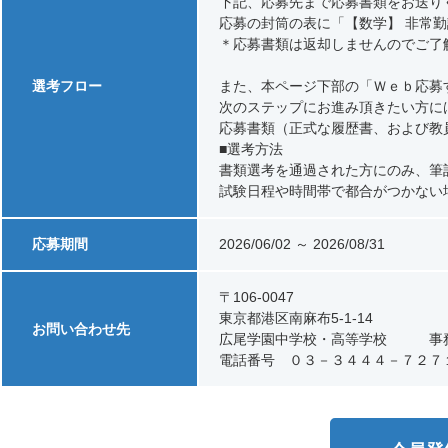
下記、応募先まで応募書類をお送り
応募の封筒の表に「【数学】 非常
＊応募書類は返却しませんのでご了
選考フロー
また、本ページ下部の「Ｗｅｂ応募
次のステップにお進み頂きたい方に
応募書類（正式な履歴書、および教
■選考方法
書類選考を通過された方にのみ、筆
試験日程や時間帯で都合がつかない
応募期間
2026/06/02 ～ 2026/08/31
〒106-0047
東京都港区南麻布5-1-14
お問い合わせ先
広尾学園中学校・高等学校 事務
電話番号 ０３－３４４４－７２７１ メール