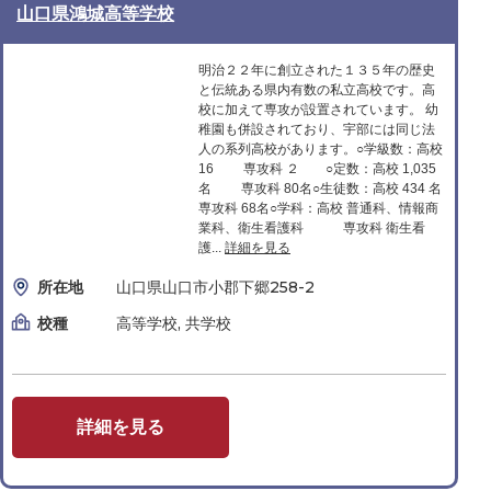
山口県鴻城高等学校
明治２２年に創立された１３５年の歴史
と伝統ある県内有数の私立高校です。高
校に加えて専攻が設置されています。 幼
稚園も併設されており、宇部には同じ法
人の系列高校があります。○学級数：高校
16 専攻科 ２ ○定数：高校 1,035
名 専攻科 80名○生徒数：高校 434 名
専攻科 68名○学科：高校 普通科、情報商
業科、衛生看護科 専攻科 衛生看
護...
詳細を見る
所在地
山口県山口市小郡下郷258-2
校種
高等学校, 共学校
詳細を見る