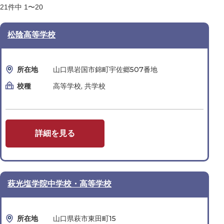
21
件中
1〜20
松陰高等学校
所在地
山口県岩国市錦町宇佐郷507番地
校種
高等学校, 共学校
詳細を見る
萩光塩学院中学校・高等学校
所在地
山口県萩市東田町15