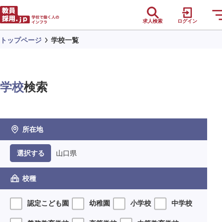
求人検索
ログイン
トップページ
学校一覧
学校
検索
所在地
山口県
選択する
校種
認定こども園
幼稚園
小学校
中学校