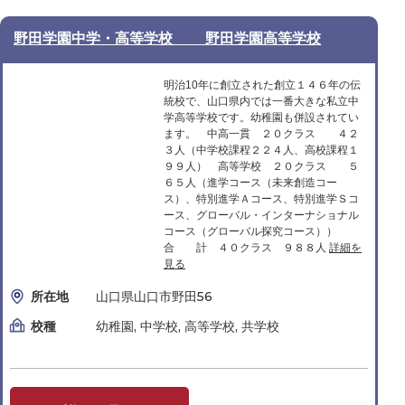
野田学園中学・高等学校 野田学園高等学校
明治10年に創立された創立１４６年の伝
統校で、山口県内では一番大きな私立中
学高等学校です。幼稚園も併設されてい
ます。 中高一貫 ２０クラス ４２
３人（中学校課程２２４人、高校課程１
９９人） 高等学校 ２０クラス ５
６５人（進学コース（未来創造コー
ス）、特別進学Ａコース、特別進学Ｓコ
ース、グローバル・インターナショナル
コース（グローバル探究コース））
合 計 ４０クラス ９８８人
詳細を
見る
所在地
山口県山口市野田56
校種
幼稚園, 中学校, 高等学校, 共学校