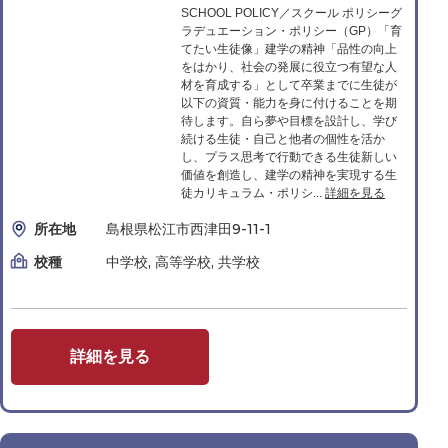
SCHOOL POLICY／スクール ポリシーグ
ラデュエーション・ポリシー（GP）「育
てたい生徒像」建学の精神「品性の向上
をはかり、社会の発展に役立つ有望な人
材を育成する」として卒業までに生徒が
以下の資質・能力を身に付けることを期
待します。自ら夢や目標を設計し、学び
続ける生徒・自己と他者の個性を活か
し、プラス思考で行動できる生徒新しい
価値を創造し、建学の精神を実現する生
徒カリキュラム・ポリシ...
詳細を見る
所在地
島根県松江市西津田9-11-1
校種
中学校, 高等学校, 共学校
詳細を見る