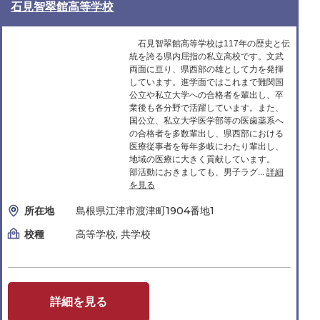
石見智翠館高等学校
石見智翠館高等学校は117年の歴史と伝
統を誇る県内屈指の私立高校です。文武
両面に亘り、県西部の雄として力を発揮
しています。進学面ではこれまで難関国
公立や私立大学への合格者を輩出し、卒
業後も各分野で活躍しています。また、
国公立、私立大学医学部等の医歯薬系へ
の合格者を多数輩出し、県西部における
医療従事者を毎年多岐にわたり輩出し、
地域の医療に大きく貢献しています。
部活動におきましても、男子ラグ...
詳細
を見る
所在地
島根県江津市渡津町1904番地1
校種
高等学校, 共学校
詳細を見る