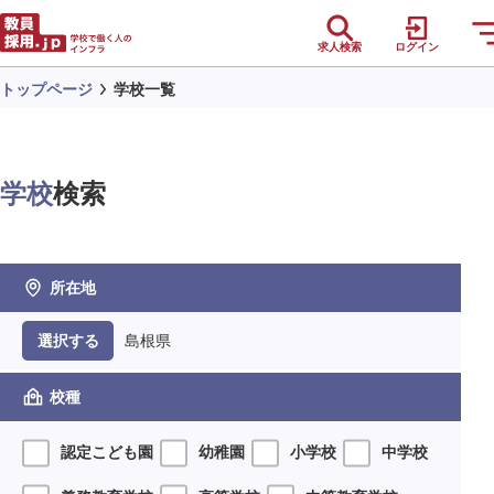
求人検索
ログイン
トップページ
学校一覧
学校
検索
所在地
島根県
選択する
校種
認定こども園
幼稚園
小学校
中学校