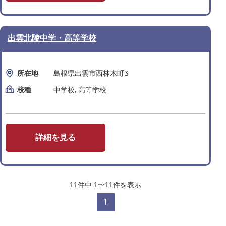
出雲北陵中学・高等学校
所在地
島根県出雲市西林木町3
校種
中学校, 高等学校
詳細を見る
11
件中
1〜11
件を表示
1