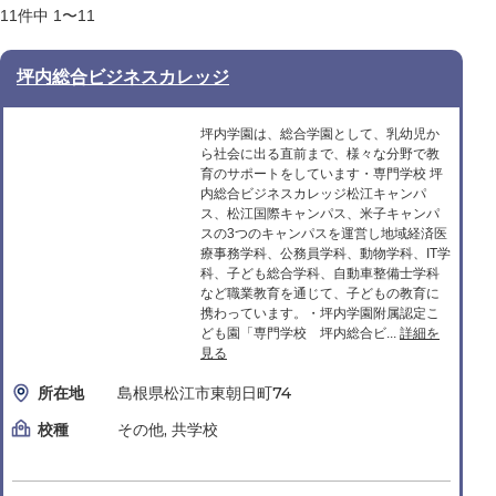
11
件中
1〜11
坪内総合ビジネスカレッジ
坪内学園は、総合学園として、乳幼児か
ら社会に出る直前まで、様々な分野で教
育のサポートをしています・専門学校 坪
内総合ビジネスカレッジ松江キャンパ
ス、松江国際キャンパス、米子キャンパ
スの3つのキャンパスを運営し地域経済医
療事務学科、公務員学科、動物学科、IT学
科、子ども総合学科、自動車整備士学科
など職業教育を通じて、子どもの教育に
携わっています。・坪内学園附属認定こ
ども園「専門学校 坪内総合ビ...
詳細を
見る
所在地
島根県松江市東朝日町74
校種
その他, 共学校