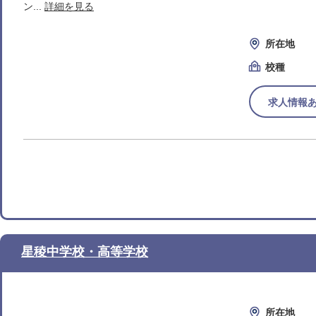
ン...
詳細を見る
所在地
校種
求人情報
星稜中学校・高等学校
所在地