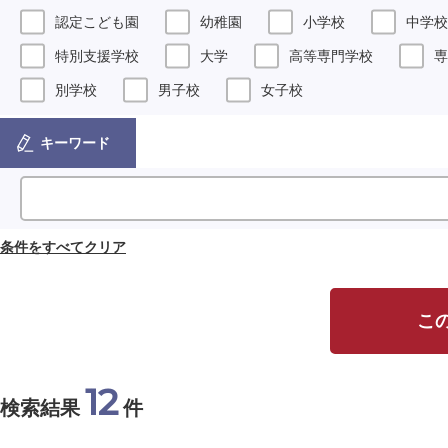
認定こども園
幼稚園
小学校
中学校
特別支援学校
大学
高等専門学校
専
別学校
男子校
女子校
キーワード
条件をすべてクリア
こ
12
検索結果
件