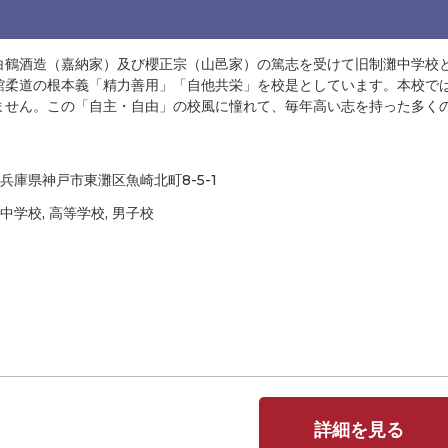
白鶴酒造（嘉納家）及び櫻正宗（山邑家）の篤志を受けて旧制灘中学校
館柔道の根本義「精力善用」「自他共栄」を校是としています。本校で
ません。この「自主・自由」の校風に憧れて、毎年高い志を持った多く
兵庫県神戸市東灘区魚崎北町8-5-1
中学校, 高等学校, 男子校
詳細を見る