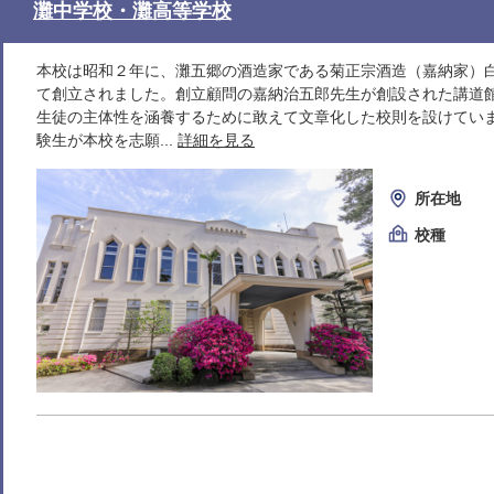
灘中学校・灘高等学校
本校は昭和２年に、灘五郷の酒造家である菊正宗酒造（嘉納家）
て創立されました。創立顧問の嘉納治五郎先生が創設された講道
生徒の主体性を涵養するために敢えて文章化した校則を設けてい
験生が本校を志願...
詳細を見る
所在地
校種