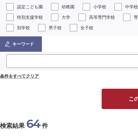
認定こども園
幼稚園
小学校
中学校
特別支援学校
大学
高等専門学校
専
別学校
男子校
女子校
キーワード
条件をすべてクリア
こ
64
検索結果
件