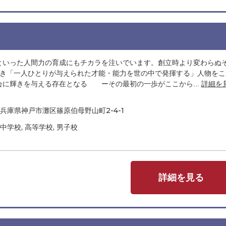
といった人間力の育成にもチカラを注いでいます。創立時より変わらぬ
s"の精神に基づき「一人ひとりが与えられた才能・能力を世の中で発揮する」人物を
に輝きを与える存在となる ーその最初の一歩がここから...
詳細を
兵庫県神戸市灘区篠原伯母野山町2-4-1
中学校, 高等学校, 男子校
詳細を見る