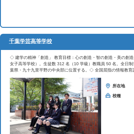
千葉学芸高等学校
◇ 建学の精神「創造」 教育目標：心の創造・智の創造・美の創造◇ 18
女子高等学校）。生徒数 312 名（10 学級）教職員 50 名。
葉県・九十九里平野の中央部に位置する。◇ 全国屈指の情報教育設備
所在地
校種