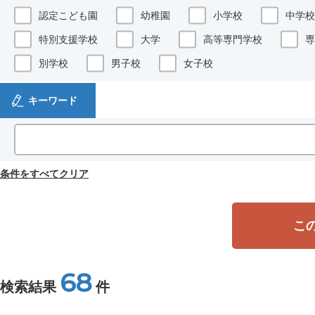
認定こども園
幼稚園
小学校
中学校
特別支援学校
大学
高等専門学校
専
別学校
男子校
女子校
キーワード
条件をすべてクリア
こ
68
検索結果
件