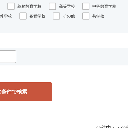
義務教育学校
高等学校
中等教育学校
修学校
各種学校
その他
共学校
の条件で検索
件中
68
41〜60