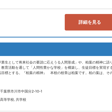
詳細を見る
卒業生として将来社会の要請に応えうる人間形成」や、柏葉の精神に語
く教育活動を通して「人間性豊かな学校」を構築し、生徒目標を実現す
高目標とする。『柏葉の精神』 本校の校章は柏葉です。柏の葉は、そ
千葉県市川市中国分2-10-1
高等学校, 共学校