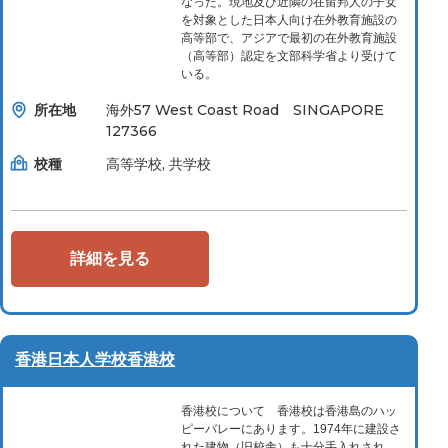
なった。現地及び近隣の在留邦人の子女
を対象とした日本人向け在外教育施設の
高等部で、アジアで最初の在外教育施設
（高等部）認定を文部科学省より受けて
いる。
所在地
海外57 West Coast Road SINGAPORE
127366
校種
高等学校, 共学校
詳細を見る
香港日本人学校香港校
香港校について 香港校は香港島のハッ
ピーバレーにあります。1974年に建設さ
れた建物（旧校舎）も十分手入れされ、