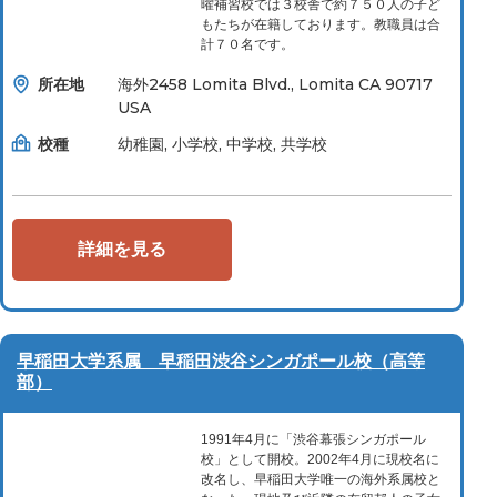
曜補習校では３校舎で約７５０人の子ど
もたちが在籍しております。教職員は合
計７０名です。
所在地
海外2458 Lomita Blvd., Lomita CA 90717
USA
校種
幼稚園, 小学校, 中学校, 共学校
詳細を見る
早稲田大学系属 早稲田渋谷シンガポール校（高等
部）
1991年4月に「渋谷幕張シンガポール
校」として開校。2002年4月に現校名に
改名し、早稲田大学唯一の海外系属校と