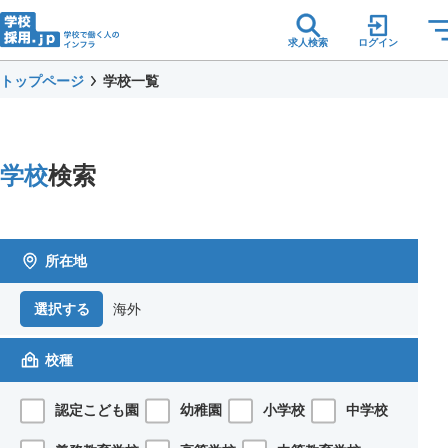
求人検索
ログイン
トップページ
学校一覧
学校
検索
所在地
海外
選択する
校種
認定こども園
幼稚園
小学校
中学校