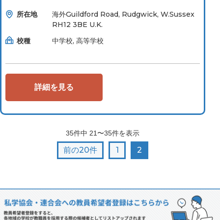
所在地
海外Guildford Road, Rudgwick, W.Sussex
RH12 3BE U.K.
校種
中学校, 高等学校
詳細を見る
35
件中
21〜35
件を表示
前の20件
1
2