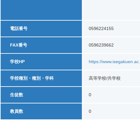
電話番号
0596224155
FAX番号
0596239662
学校HP
https://www.isegakuen.ac.
学校種別・種別・学科
高等学校/共学校
生徒数
0
教員数
0