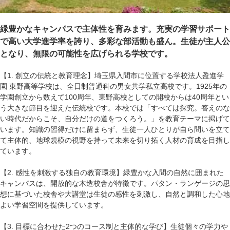
緑豊かなキャンパスで主体性を育みます。充実の学習サポート
で高い大学進学率を誇り、多彩な部活動も盛ん。生徒が主人公
となり、無限の可能性を広げられる学校です。
【1. 創立の伝統と教育理念】埼玉県入間市に位置する学校法人盈進学
園 東野高等学校は、全日制普通科の男女共学私立高校です。1925年の
学園創立から数えて100周年、東野高校としての開校からは40周年とい
う大きな節目を迎えた伝統校です。本校では「すべては探究。答えのな
い時代だからこそ、自分だけの道をつくろう。」を教育テーマに掲げて
います。知識の習得だけに留まらず、生徒一人ひとりが自ら問いを立て
て主体的、地球規模の視野を持って未来を切り拓く人材の育成を目指し
ています。
【2. 感性を刺激する独自の教育環境】緑豊かな入間の自然に囲まれた
キャンパスは、開放的な木造校舎が特徴です。パタン・ランゲージの思
想に基づいた校舎や大講堂は生徒の感性を刺激し、自然と調和した心地
よい学習空間を提供しています。
【3. 目標に合わせた2つのコース制と主体的な学び】生徒個々の学力や