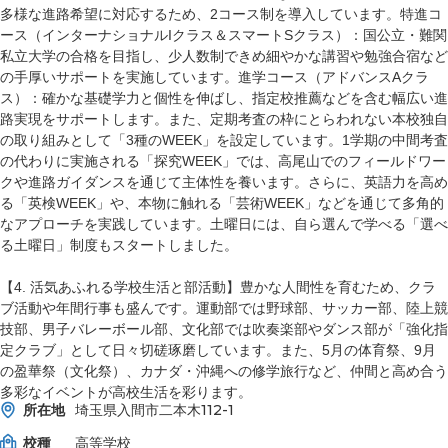
多様な進路希望に対応するため、2コース制を導入しています。特進コ
ース（インターナショナルIクラス＆スマートSクラス）：国公立・難関
私立大学の合格を目指し、少人数制できめ細やかな講習や勉強合宿など
の手厚いサポートを実施しています。進学コース（アドバンスAクラ
ス）：確かな基礎学力と個性を伸ばし、指定校推薦などを含む幅広い進
路実現をサポートします。また、定期考査の枠にとらわれない本校独自
の取り組みとして「3種のWEEK」を設定しています。1学期の中間考査
の代わりに実施される「探究WEEK」では、高尾山でのフィールドワー
クや進路ガイダンスを通じて主体性を養います。さらに、英語力を高め
る「英検WEEK」や、本物に触れる「芸術WEEK」などを通じて多角的
なアプローチを実践しています。土曜日には、自ら選んで学べる「選べ
る土曜日」制度もスタートしました。
【4. 活気あふれる学校生活と部活動】豊かな人間性を育むため、クラ
ブ活動や年間行事も盛んです。運動部では野球部、サッカー部、陸上競
技部、男子バレーボール部、文化部では吹奏楽部やダンス部が「強化指
定クラブ」として日々切磋琢磨しています。また、5月の体育祭、9月
の盈華祭（文化祭）、カナダ・沖縄への修学旅行など、仲間と高め合う
多彩なイベントが高校生活を彩ります。
所在地
埼玉県入間市二本木112-1
校種
高等学校