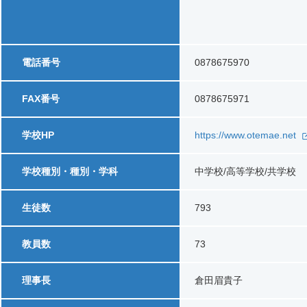
電話番号
0878675970
FAX番号
0878675971
学校HP
https://www.otemae.net
学校種別・種別・学科
中学校/高等学校/共学校
生徒数
793
教員数
73
理事長
倉田眉貴子