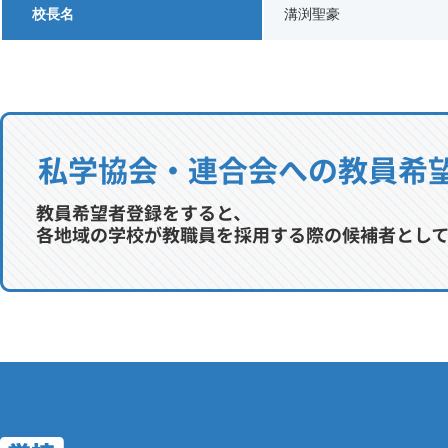
校長名
溝渕聖豪