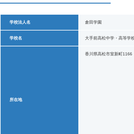
学校法人名
倉田学園
学校名
大手前高松中学・高等学
香川県高松市室新町1166
所在地