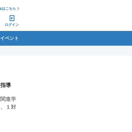
jpはこちら
ログイン
イベント
習指導
難関進学
し、１対