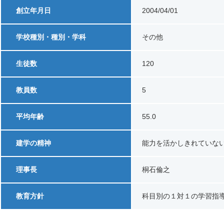
創立年月日
2004/04/01
学校種別・種別・学科
その他
生徒数
120
教員数
5
平均年齢
55.0
建学の精神
能力を活かしきれていな
理事長
桐石倫之
教育方針
科目別の１対１の学習指