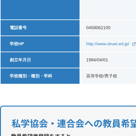
電話番号
0458062100
学校HP
http://www.shuei.ed.jp/
創立年月日
1984/04/01
学校種別・種別・学科
高等学校/男子校