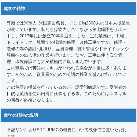
建学の精神
弊廠では米軍人･米国家公務員、そして約2500人の日本人従業員
が働いています。私たちは協力し合いながら第七艦隊をサポー
トし、2017年には創立70年を迎えました。主な業務は、工場、
ドライドック、埠頭での艦船の修理、改修工事ですが、修理・
造修の為の設計･見積り、品質管理、施工管理やドライドックや
埠頭への出入港の作業も行います。なお、工事に伴う安全管
理、環境保護にも大変積極的に取り組んでいます。
この職場では英語のスキルが問われる場合が非常に多くありま
す。そのため、従業員のための英語の授業が盛んに行われてい
ます。
この英語の授業を行っているのが、語学訓練課です。受講者の
目的は英語を使い円滑に仕事をする事。このためには４スキル
の習得が必須となります。
建学の精神の説明
下記リンクよりSRF-JRMCの概要について映像でご覧いただけ
ます。