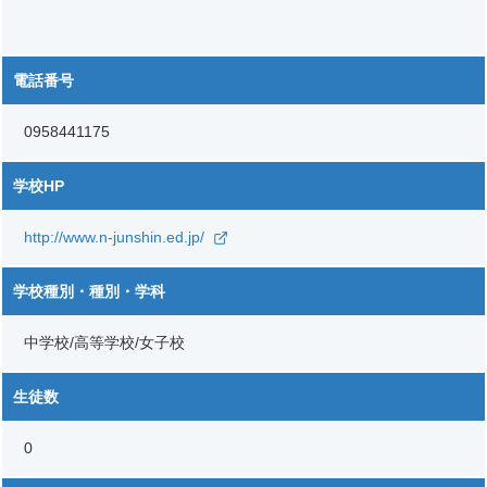
電話番号
0958441175
学校HP
http://www.n-junshin.ed.jp/
学校種別・種別・学科
中学校/高等学校/女子校
生徒数
0