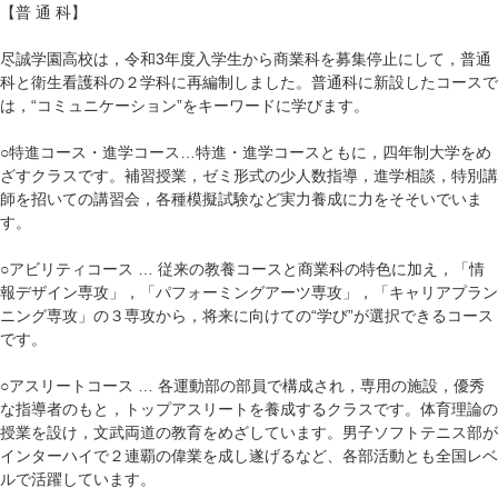
【普 通 科】
尽誠学園高校は，令和3年度入学生から商業科を募集停止にして，普通
科と衛生看護科の２学科に再編制しました。普通科に新設したコースで
は，“コミュニケーション”をキーワードに学びます。
○特進コース・進学コース…特進・進学コースともに，四年制大学をめ
ざすクラスです。補習授業，ゼミ形式の少人数指導，進学相談，特別講
師を招いての講習会，各種模擬試験など実力養成に力をそそいでいま
す。
○アビリティコース … 従来の教養コースと商業科の特色に加え，「情
報デザイン専攻」，「パフォーミングアーツ専攻」，「キャリアプラン
ニング専攻」の３専攻から，将来に向けての“学び”が選択できるコース
です。
○アスリートコース … 各運動部の部員で構成され，専用の施設，優秀
な指導者のもと，トップアスリートを養成するクラスです。体育理論の
授業を設け，文武両道の教育をめざしています。男子ソフトテニス部が
インターハイで２連覇の偉業を成し遂げるなど、各部活動とも全国レベ
ルで活躍しています。