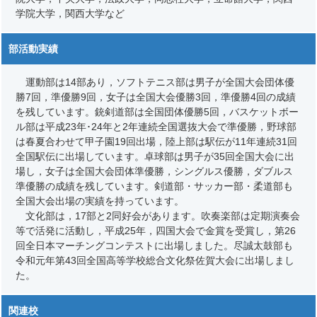
学院大学，関西大学など
部活動実績
運動部は14部あり，ソフトテニス部は男子が全国大会団体優
勝7回，準優勝9回，女子は全国大会優勝3回，準優勝4回の成績
を残しています。銃剣道部は全国団体優勝5回，バスケットボー
ル部は平成23年･24年と2年連続全国選抜大会で準優勝，野球部
は春夏合わせて甲子園19回出場，陸上部は駅伝が11年連続31回
全国駅伝に出場しています。卓球部は男子が35回全国大会に出
場し，女子は全国大会団体準優勝，シングルス優勝，ダブルス
準優勝の成績を残しています。剣道部・サッカー部・柔道部も
全国大会出場の実績を持っています。
文化部は，17部と2同好会があります。吹奏楽部は定期演奏会
等で活発に活動し，平成25年，四国大会で金賞を受賞し，第26
回全日本マーチングコンテストに出場しました。尽誠太鼓部も
令和元年第43回全国高等学校総合文化祭佐賀大会に出場しまし
た。
関連校