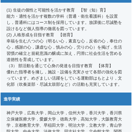
(1) 生徒の個性と可能性を活かす教育 【智（知）育】
能力・適性を活かす複数の学科（普通・衛生看護科）を設置
し，普通科にはコース制を採用しています。放課後に尽誠塾を
設けるなど個人指導の徹底を図っています。
(2) 人格形成を目指す教育 【徳育】
幸福を生む八つの心（明るい心，素直な心，反省の心，奉仕の
心，感謝の心，謙虚な心，慎みの心，労りの心）を掲げ，生活
習慣の確立と規範意識の醸成に加え，円滑に社会生活を営める
道徳性を育成しています。
（3） 部活動を通じて心身の発達を目指す教育 【体育】
優れた指導者を擁し，施設・設備を充実させて各部の強化を図
っています。めざましい活躍をしている運動部はもとより，文
化部（吹奏楽部・尽誠太鼓部など）の活動も充実しています。
進学実績
神戸大学，広島大学，岡山大学，信州大学，香川大学，香川県
立保健医療大学，愛媛大学，徳島大学，高知大学，大阪教育大
学，京都教育大学、早稲田大学，明治大学，立教大学，青山学
院大学，中央大学，法政大学，同志社大学，立命館大学，関西