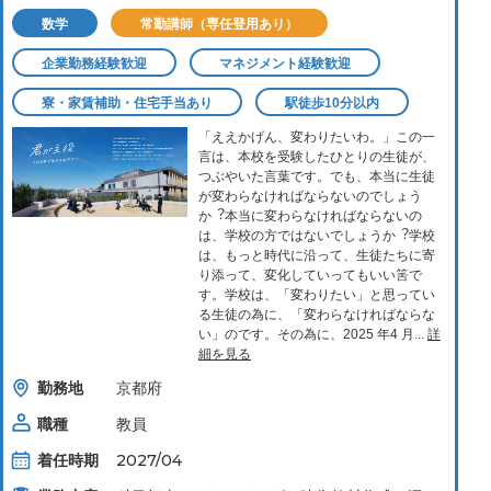
数学
常勤講師（専任登用あり）
企業勤務経験歓迎
マネジメント経験歓迎
寮・家賃補助・住宅手当あり
駅徒歩10分以内
「ええかげん、変わりたいわ。」この⼀
⾔は、本校を受験したひとりの⽣徒が、
つぶやいた⾔葉です。でも、本当に⽣徒
が変わらなければならないのでしょう
か︖本当に変わらなければならないの
は、学校の⽅ではないでしょうか︖学校
は、もっと時代に沿って、⽣徒たちに寄
り添って、変化していってもいい筈で
す。学校は、「変わりたい」と思ってい
る⽣徒の為に、「変わらなければならな
い」のです。その為に、2025 年4 ⽉...
詳
細を見る
勤務地
京都府
職種
教員
着任時期
2027/04