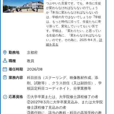
つぶやいた⾔葉です。でも、本当に⽣徒
が変わらなければならないのでしょう
か︖本当に変わらなければならないの
は、学校の⽅ではないでしょうか︖学校
は、もっと時代に沿って、⽣徒たちに寄
り添って、変化していってもいい筈で
す。学校は、「変わりたい」と思ってい
る⽣徒の為に、「変わらなければならな
い」のです。その為に、2025 年4 ⽉...
詳
細を見る
勤務地
京都府
職種
教員
着任時期
2026/08
業務内容
科⽬担当（スクーリング、映像教材作成、添
削、試験等）、クラス担任（⼜は副担任）、学
校設定科⽬コーディネイト、分掌業務等
応募資格
①大学卒業または、大学院修士課程修了の者
②2027年3月に大学卒業見込み、または大学院
修士課程修了見込みの者
③着任時に、該当の教科・科目の高等学校の教