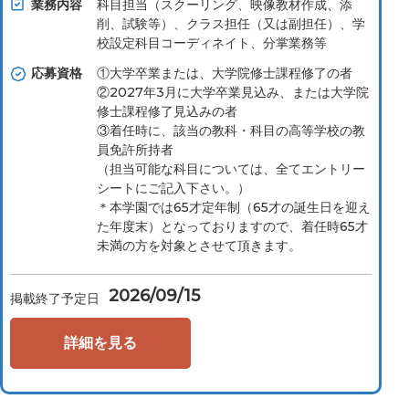
業務内容
科⽬担当（スクーリング、映像教材作成、添
削、試験等）、クラス担任（⼜は副担任）、学
校設定科⽬コーディネイト、分掌業務等
応募資格
①大学卒業または、大学院修士課程修了の者
②2027年3月に大学卒業見込み、または大学院
修士課程修了見込みの者
③着任時に、該当の教科・科目の高等学校の教
員免許所持者
（担当可能な科目については、全てエントリー
シートにご記入下さい。）
＊本学園では65才定年制（65才の誕生日を迎え
た年度末）となっておりますので、着任時65才
未満の方を対象とさせて頂きます。
2026/09/15
掲載終了予定日
詳細を見る