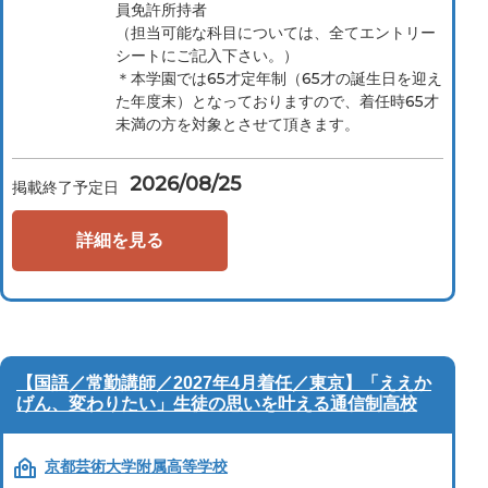
員免許所持者
（担当可能な科目については、全てエントリー
シートにご記入下さい。）
＊本学園では65才定年制（65才の誕生日を迎え
た年度末）となっておりますので、着任時65才
未満の方を対象とさせて頂きます。
2026/08/25
掲載終了予定日
詳細を見る
【国語／常勤講師／2027年4月着任／東京】「ええか
げん、変わりたい」生徒の思いを叶える通信制高校
京都芸術大学附属高等学校