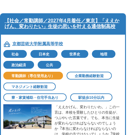
【社会／常勤講師／2027年4月着任／東京】「ええか
げん、変わりたい」生徒の思いを叶える通信制高校
京都芸術大学附属高等学校
社会
日本史
世界史
地理
政治経済
公共
常勤講師（専任登用あり）
企業勤務経験歓迎
マネジメント経験歓迎
寮・家賃補助・住宅手当あり
駅徒歩10分以内
「ええかげん、変わりたいわ。」この⼀
⾔は、本校を受験したひとりの⽣徒が、
つぶやいた⾔葉です。でも、本当に⽣徒
が変わらなければならないのでしょう
か︖本当に変わらなければならないの
は、学校の⽅ではないでしょうか︖学校