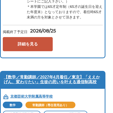
シートにご記入下さい。）
＊本学園では65才定年制（65才の誕生日を迎え
た年度末）となっておりますので、着任時65才
未満の方を対象とさせて頂きます。
2026/08/25
掲載終了予定日
詳細を見る
【数学／常勤講師／2027年4月着任／東京】「ええか
げん、変わりたい」生徒の思いを叶える通信制高校
京都芸術大学附属高等学校
数学
常勤講師（専任登用あり）