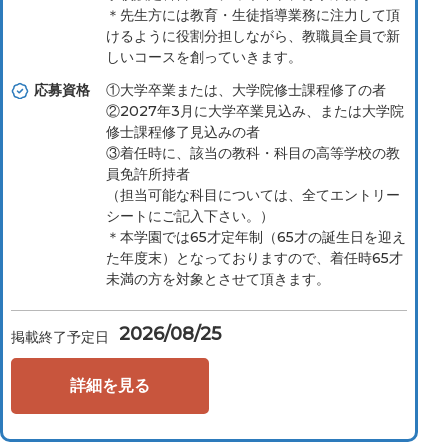
＊先⽣⽅には教育・⽣徒指導業務に注⼒して頂
けるように役割分担しながら、教職員全員で新
しいコースを創っていきます。
応募資格
①大学卒業または、大学院修士課程修了の者
②2027年3月に大学卒業見込み、または大学院
修士課程修了見込みの者
③着任時に、該当の教科・科目の高等学校の教
員免許所持者
（担当可能な科目については、全てエントリー
シートにご記入下さい。）
＊本学園では65才定年制（65才の誕生日を迎え
た年度末）となっておりますので、着任時65才
未満の方を対象とさせて頂きます。
2026/08/25
掲載終了予定日
詳細を見る