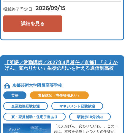
2026/09/15
掲載終了予定日
詳細を見る
【英語／常勤講師／2027年4月着任／京都】「ええか
げん、変わりたい」生徒の思いを叶える通信制高校
京都芸術大学附属高等学校
英語
常勤講師（専任登用あり）
企業勤務経験歓迎
マネジメント経験歓迎
寮・家賃補助・住宅手当あり
駅徒歩10分以内
「ええかげん、変わりたいわ。」この⼀
⾔は、本校を受験したひとりの⽣徒が、