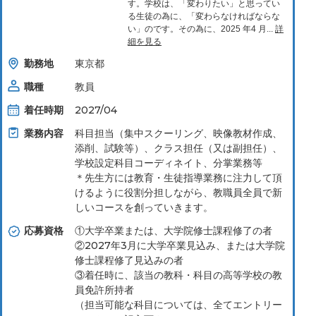
す。学校は、「変わりたい」と思ってい
る⽣徒の為に、「変わらなければならな
い」のです。その為に、2025 年4 ⽉...
詳
細を見る
勤務地
東京都
職種
教員
着任時期
2027/04
業務内容
科⽬担当（集中スクーリング、映像教材作成、
添削、試験等）、クラス担任（⼜は副担任）、
学校設定科⽬コーディネイト、分掌業務等
＊先⽣⽅には教育・⽣徒指導業務に注⼒して頂
けるように役割分担しながら、教職員全員で新
しいコースを創っていきます。
応募資格
①大学卒業または、大学院修士課程修了の者
②2027年3月に大学卒業見込み、または大学院
修士課程修了見込みの者
③着任時に、該当の教科・科目の高等学校の教
員免許所持者
（担当可能な科目については、全てエントリー