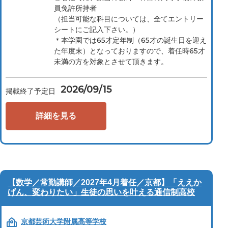
員免許所持者
（担当可能な科目については、全てエントリー
シートにご記入下さい。）
＊本学園では65才定年制（65才の誕生日を迎え
た年度末）となっておりますので、着任時65才
未満の方を対象とさせて頂きます。
2026/09/15
掲載終了予定日
詳細を見る
【数学／常勤講師／2027年4月着任／京都】「ええか
げん、変わりたい」生徒の思いを叶える通信制高校
京都芸術大学附属高等学校