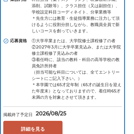
添削、試験等）、クラス担任（⼜は副担任）、
学校設定科⽬コーディネイト、分掌業務等
＊先⽣⽅には教育・⽣徒指導業務に注⼒して頂
けるように役割分担しながら、教職員全員で新
しいコースを創っていきます。
応募資格
①大学卒業または、大学院修士課程修了の者
②2027年3月に大学卒業見込み、または大学院
修士課程修了見込みの者
③着任時に、該当の教科・科目の高等学校の教
員免許所持者
（担当可能な科目については、全てエントリー
シートにご記入下さい。）
＊本学園では65才定年制（65才の誕生日を迎え
た年度末）となっておりますので、着任時65才
未満の方を対象とさせて頂きます。
2026/08/25
掲載終了予定日
詳細を見る