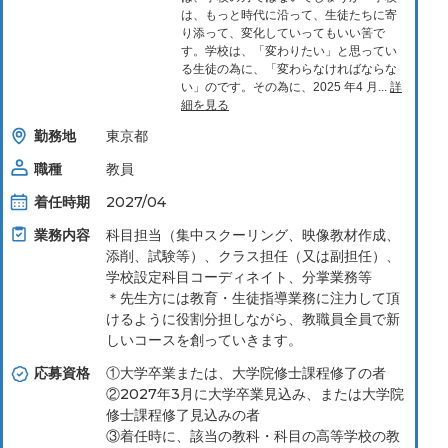
は、もっと時代に沿って、⽣徒たちに寄
り添って、変化していってもいい筈で
す。学校は、「変わりたい」と思ってい
る⽣徒の為に、「変わらなければならな
い」のです。その為に、2025 年4 ⽉...
詳
細を見る
勤務地
東京都
職種
教員
着任時期
2027/04
業務内容
科⽬担当（集中スクーリング、映像教材作成、
添削、試験等）、クラス担任（⼜は副担任）、
学校設定科⽬コーディネイト、分掌業務等
＊先⽣⽅には教育・⽣徒指導業務に注⼒して頂
けるように役割分担しながら、教職員全員で新
しいコースを創っていきます。
応募資格
①大学卒業または、大学院修士課程修了の者
②2027年3月に大学卒業見込み、または大学院
修士課程修了見込みの者
③着任時に、該当の教科・科目の高等学校の教