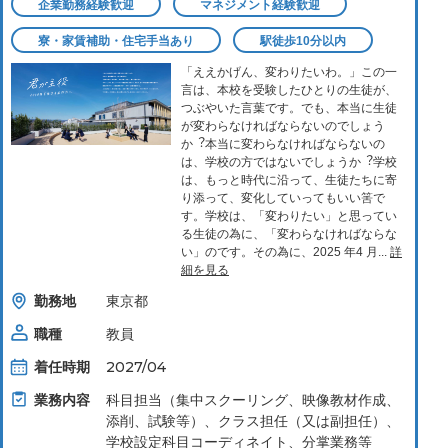
企業勤務経験歓迎
マネジメント経験歓迎
寮・家賃補助・住宅手当あり
駅徒歩10分以内
「ええかげん、変わりたいわ。」この⼀
⾔は、本校を受験したひとりの⽣徒が、
つぶやいた⾔葉です。でも、本当に⽣徒
が変わらなければならないのでしょう
か︖本当に変わらなければならないの
は、学校の⽅ではないでしょうか︖学校
は、もっと時代に沿って、⽣徒たちに寄
り添って、変化していってもいい筈で
す。学校は、「変わりたい」と思ってい
る⽣徒の為に、「変わらなければならな
い」のです。その為に、2025 年4 ⽉...
詳
細を見る
勤務地
東京都
職種
教員
着任時期
2027/04
業務内容
科⽬担当（集中スクーリング、映像教材作成、
添削、試験等）、クラス担任（⼜は副担任）、
学校設定科⽬コーディネイト、分掌業務等