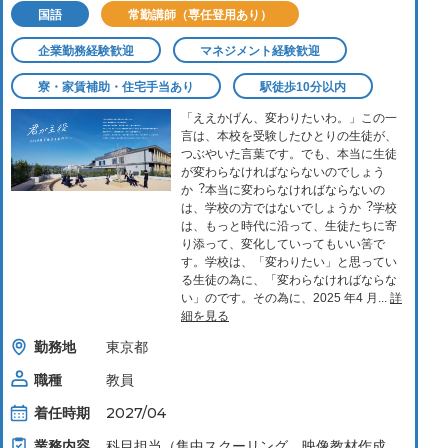
国語
常勤講師（専任登用あり）
企業勤務経験歓迎
マネジメント経験歓迎
寮・家賃補助・住宅手当あり
駅徒歩10分以内
「ええかげん、変わりたいわ。」この⼀
⾔は、本校を受験したひとりの⽣徒が、
つぶやいた⾔葉です。でも、本当に⽣徒
が変わらなければならないのでしょう
か︖本当に変わらなければならないの
は、学校の⽅ではないでしょうか︖学校
は、もっと時代に沿って、⽣徒たちに寄
り添って、変化していってもいい筈で
す。学校は、「変わりたい」と思ってい
る⽣徒の為に、「変わらなければならな
い」のです。その為に、2025 年4 ⽉...
詳
細を見る
勤務地
東京都
職種
教員
着任時期
2027/04
業務内容
科⽬担当（集中スクーリング、映像教材作成、