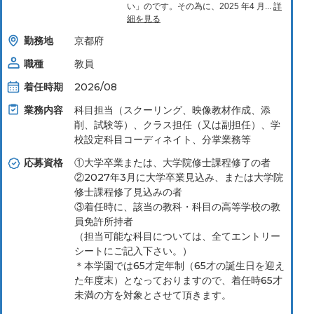
い」のです。その為に、2025 年4 ⽉...
詳
細を見る
勤務地
京都府
職種
教員
着任時期
2026/08
業務内容
科⽬担当（スクーリング、映像教材作成、添
削、試験等）、クラス担任（⼜は副担任）、学
校設定科⽬コーディネイト、分掌業務等
応募資格
①大学卒業または、大学院修士課程修了の者
②2027年3月に大学卒業見込み、または大学院
修士課程修了見込みの者
③着任時に、該当の教科・科目の高等学校の教
員免許所持者
（担当可能な科目については、全てエントリー
シートにご記入下さい。）
＊本学園では65才定年制（65才の誕生日を迎え
た年度末）となっておりますので、着任時65才
未満の方を対象とさせて頂きます。