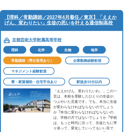
【理科／常勤講師／2027年4月着任／東京】「ええか
げん、変わりたい」生徒の思いを叶える通信制高校
京都芸術大学附属高等学校
理科
化学
生物
地学
常勤講師（専任登用あり）
企業勤務経験歓迎
マネジメント経験歓迎
寮・家賃補助・住宅手当あり
駅徒歩10分以内
「ええかげん、変わりたいわ。」この⼀
⾔は、本校を受験したひとりの⽣徒が、
つぶやいた⾔葉です。でも、本当に⽣徒
が変わらなければならないのでしょう
か︖本当に変わらなければならないの
は、学校の⽅ではないでしょうか︖学校
は、もっと時代に沿って、⽣徒たちに寄
り添って、変化していってもいい筈で