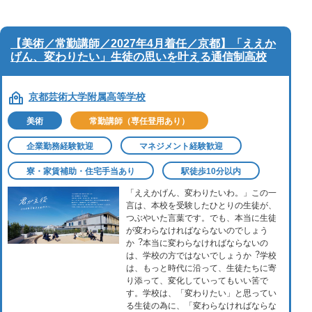
【美術／常勤講師／2027年4月着任／京都】「ええか
げん、変わりたい」生徒の思いを叶える通信制高校
京都芸術大学附属高等学校
美術
常勤講師（専任登用あり）
企業勤務経験歓迎
マネジメント経験歓迎
寮・家賃補助・住宅手当あり
駅徒歩10分以内
「ええかげん、変わりたいわ。」この⼀
⾔は、本校を受験したひとりの⽣徒が、
つぶやいた⾔葉です。でも、本当に⽣徒
が変わらなければならないのでしょう
か︖本当に変わらなければならないの
は、学校の⽅ではないでしょうか︖学校
は、もっと時代に沿って、⽣徒たちに寄
り添って、変化していってもいい筈で
す。学校は、「変わりたい」と思ってい
る⽣徒の為に、「変わらなければならな