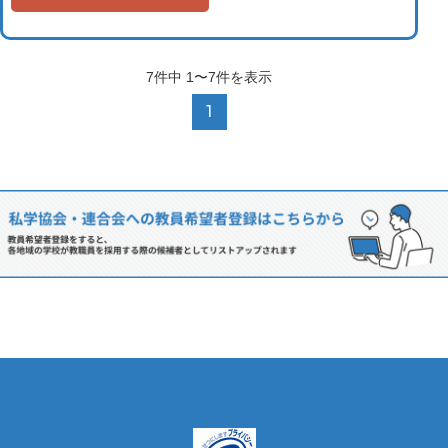
7
件中
1〜7
件を表示
1