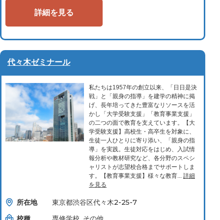
詳細を見る
代々木ゼミナール
私たちは1957年の創立以来、「日日是決
戦」と「親身の指導」を建学の精神に掲
げ、長年培ってきた豊富なリソースを活
かし「大学受験支援」「教育事業支援」
の二つの面で教育を支えています。【大
学受験支援】高校生・高卒生を対象に、
生徒一人ひとりに寄り添い、「親身の指
導」を実践。生徒対応をはじめ、入試情
報分析や教材研究など、各分野のスペシ
ャリストが志望校合格までサポートしま
す。【教育事業支援】様々な教育...
詳細
を見る
所在地
東京都渋谷区代々木2-25-7
校種
専修学校, その他