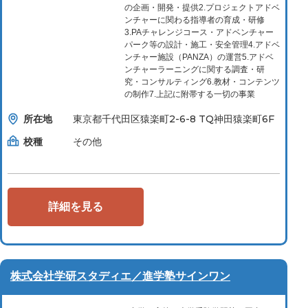
の企画・開発・提供2.プロジェクトアドベ
ンチャーに関わる指導者の育成・研修
3.PAチャレンジコース・アドベンチャー
パーク等の設計・施工・安全管理4.アドベ
ンチャー施設（PANZA）の運営5.アドベ
ンチャーラーニングに関する調査・研
究・コンサルティング6.教材・コンテンツ
の制作7.上記に附帯する一切の事業
所在地
東京都千代田区猿楽町2-6-8 TQ神田猿楽町6F
校種
その他
詳細を見る
株式会社学研スタディエ／進学塾サインワン