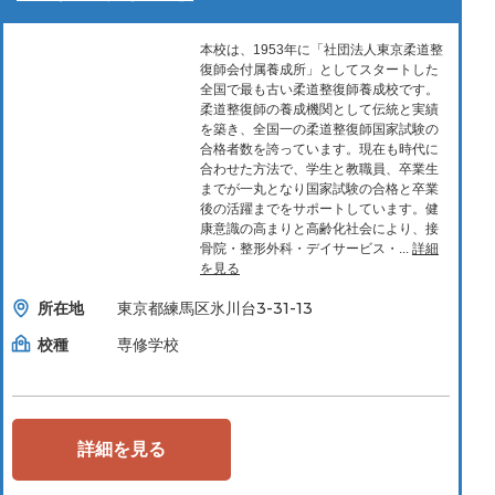
本校は、1953年に「社団法人東京柔道整
復師会付属養成所」としてスタートした
全国で最も古い柔道整復師養成校です。
柔道整復師の養成機関として伝統と実績
を築き、全国一の柔道整復師国家試験の
合格者数を誇っています。現在も時代に
合わせた方法で、学生と教職員、卒業生
までが一丸となり国家試験の合格と卒業
後の活躍までをサポートしています。健
康意識の高まりと高齢化社会により、接
骨院・整形外科・デイサービス・...
詳細
を見る
所在地
東京都練馬区氷川台3-31-13
校種
専修学校
詳細を見る