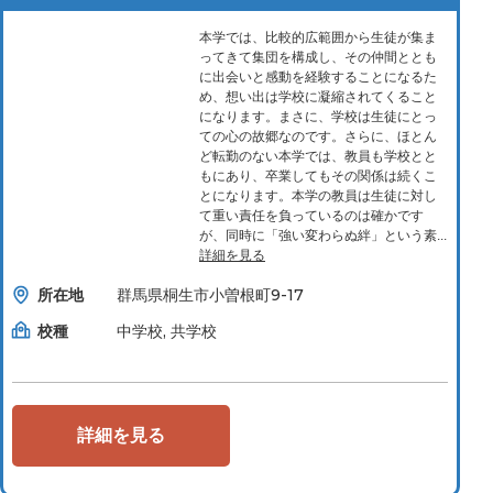
本学では、比較的広範囲から生徒が集ま
ってきて集団を構成し、その仲間ととも
に出会いと感動を経験することになるた
め、想い出は学校に凝縮されてくること
になります。まさに、学校は生徒にとっ
ての心の故郷なのです。さらに、ほとん
ど転勤のない本学では、教員も学校とと
もにあり、卒業してもその関係は続くこ
とになります。本学の教員は生徒に対し
て重い責任を負っているのは確かです
が、同時に「強い変わらぬ絆」という素...
詳細を見る
所在地
群馬県桐生市小曽根町9-17
校種
中学校, 共学校
詳細を見る