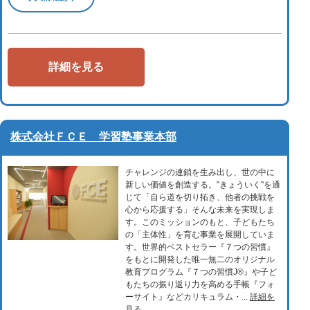
詳細を見る
株式会社ＦＣＥ 学習塾事業本部
チャレンジの連鎖を生み出し、世の中に
新しい価値を創造する。"きょういく"を通
じて「自ら道を切り拓き、他者の挑戦を
心から応援する」そんな未来を実現しま
す。このミッションのもと、子どもたち
の「主体性」を育む事業を展開していま
す。世界的ベストセラー『７つの習慣』
をもとに開発した唯一無二のオリジナル
教育プログラム『７つの習慣J®』や子ど
もたちの振り返り力を高める手帳『フォ
ーサイト』などカリキュラム・...
詳細を
見る