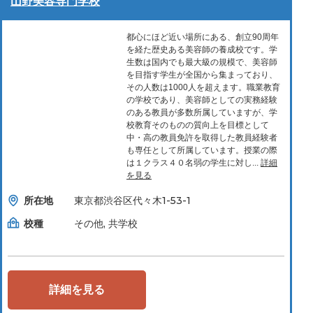
山野美容専門学校
都心にほど近い場所にある、創立90周年
を経た歴史ある美容師の養成校です。学
生数は国内でも最大級の規模で、美容師
を目指す学生が全国から集まっており、
その人数は1000人を超えます。職業教育
の学校であり、美容師としての実務経験
のある教員が多数所属していますが、学
校教育そのものの質向上を目標として
中・高の教員免許を取得した教員経験者
も専任として所属しています。授業の際
は１クラス４０名弱の学生に対し...
詳細
を見る
所在地
東京都渋谷区代々木1-53-1
校種
その他, 共学校
詳細を見る