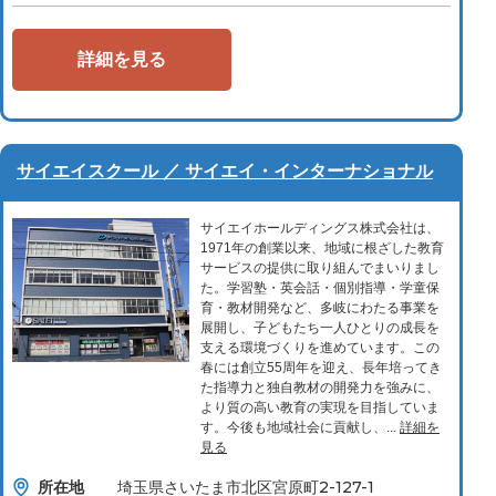
詳細を見る
サイエイスクール ／ サイエイ・インターナショナル
サイエイホールディングス株式会社は、
1971年の創業以来、地域に根ざした教育
サービスの提供に取り組んでまいりまし
た。学習塾・英会話・個別指導・学童保
育・教材開発など、多岐にわたる事業を
展開し、子どもたち一人ひとりの成長を
支える環境づくりを進めています。この
春には創立55周年を迎え、長年培ってき
た指導力と独自教材の開発力を強みに、
より質の高い教育の実現を目指していま
す。今後も地域社会に貢献し、...
詳細を
見る
所在地
埼玉県さいたま市北区宮原町2-127-1