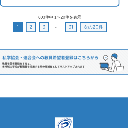
603
件中
1〜20
件を表示
...
1
2
3
31
次の20件