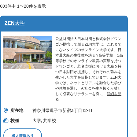
603
件中
1〜20
件を表示
ZEN大学
公益財団法人日本財団と株式会社ドワン
ゴが提携して創るZEN大学は、これまで
にないタイプのオンライン大学です。日
本最大級の生徒数を誇るN高等学校・S高
等学校でのオンライン教育の実績を持つ
ドワンゴと、若者支援における実績を持
つ日本財団が提携し、それぞれの強みを
生かした大学を目指しています。ZEN大
学では、ネットとリアルを融合した学び
や体験を通し、AI社会を生き抜く人材と
して必要なリテラシーを身に...
詳細を見
る
所在地
神奈川県逗子市新宿3丁目12-11
校種
大学, 共学校
求人情報あり