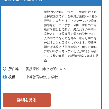
特徴的な活動の一つが、３年時に行う総
合探究論文です。全教員が生徒2～3名を
担当し、１年かけてマンツーマンで論文
指導を行っています。全国９番目の中等
教育学校として開学。男女共学の中高一
貫校としては愛媛県で最初の学校です。
人の中でつなぐ力を育み、確かな学力を
伸ばすことを目標としています。済美学
園には本校と済美高等学校（創立120年。
野球部やティモンディなどが有名）があ
り、２校の在籍生徒総数が約2...
詳細を見
る
所在地
愛媛県松山市空港通5-6-3
校種
中等教育学校, 共学校
詳細を見る