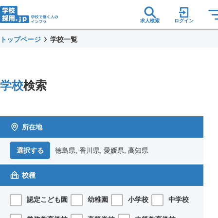
求人検索
ログイン
トップページ
学校一覧
学校
検索
所在地
徳島県, 香川県, 愛媛県, 高知県
選択する
校種
認定こども園
幼稚園
小学校
中学校