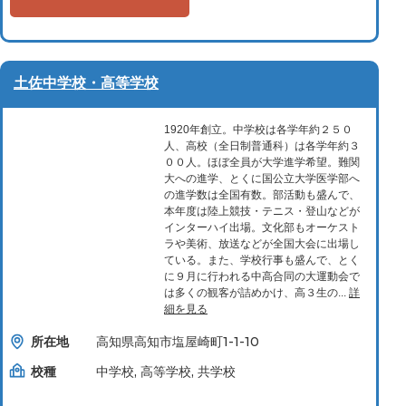
土佐中学校・高等学校
1920年創立。中学校は各学年約２５０
人、高校（全日制普通科）は各学年約３
００人。ほぼ全員が大学進学希望。難関
大への進学、とくに国公立大学医学部へ
の進学数は全国有数。部活動も盛んで、
本年度は陸上競技・テニス・登山などが
インターハイ出場。文化部もオーケスト
ラや美術、放送などが全国大会に出場し
ている。また、学校行事も盛んで、とく
に９月に行われる中高合同の大運動会で
は多くの観客が詰めかけ、高３生の...
詳
細を見る
所在地
高知県高知市塩屋崎町1-1-10
校種
中学校, 高等学校, 共学校