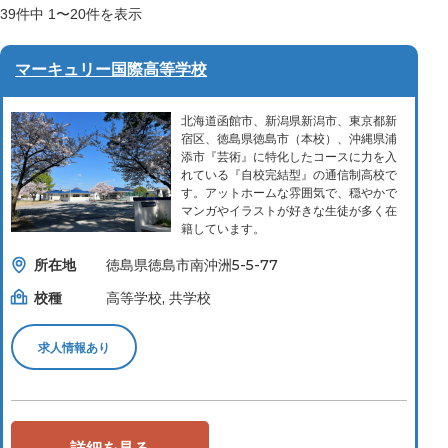
39
件中
1〜20
件を表示
マーキュリー国際高等学校
北海道函館市、新潟県新潟市、東京都新
宿区、徳島県徳島市（本校）、沖縄県浦
添市『芸術』に特化したコースに力を入
れている『自校完結型』の通信制高校で
す。アットホームな雰囲気で、穏やかで
マンガやイラストが好きな生徒が多く在
籍しています。
所在地
徳島県徳島市南沖洲5-5-77
校種
高等学校, 共学校
求人情報あり