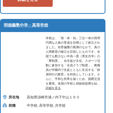
明徳義塾中学・高等学校
本校は、「徳・体・知」三位一体の情理
円満な人格の育成を目標として創立され
ました。知育偏重の風潮のなかで、真の
人間教育の確立を目指したものです。全
国でも数少ない中高一貫（男女共学）の
「寮制度」、全生徒が文化、スポーツ活
動に参加する「全員クラブ制度」、教職
員が学園内で生徒とともに生活する「師
弟同行の教育」を特色としています。さ
らに、平和な世界を築くため、国際交流
を重視。各国の学校と姉妹校提携を結...
詳細を見る
所在地
高知県須崎市浦ノ内下中山１６０
校種
中学校, 高等学校, 共学校