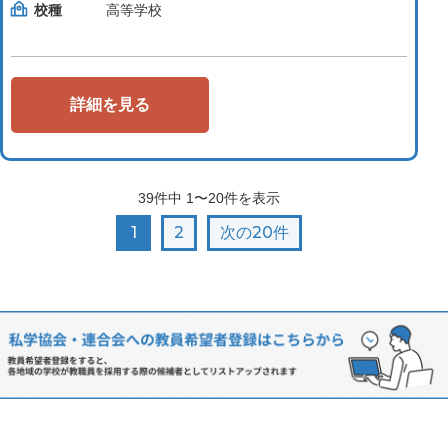
校種
高等学校
詳細を見る
39
件中
1〜20
件を表示
1
2
次の20件