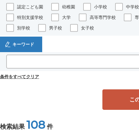
認定こども園
幼稚園
小学校
中学校
特別支援学校
大学
高等専門学校
専
別学校
男子校
女子校
キーワード
条件をすべてクリア
こ
108
検索結果
件