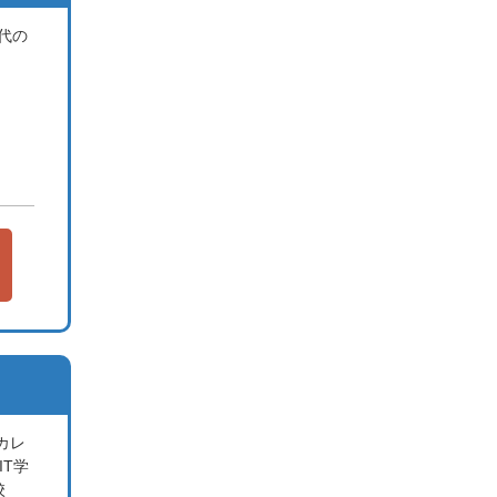
代の
カレ
T学
学校