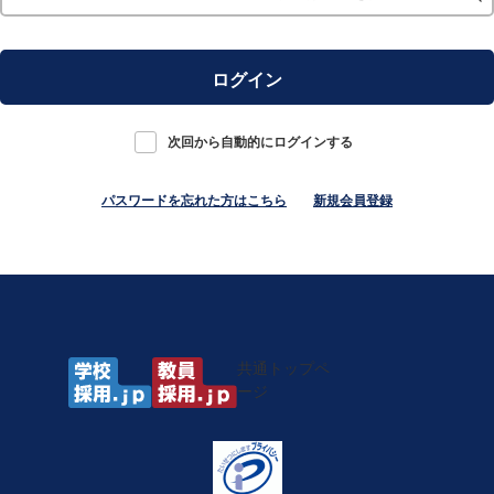
次回から自動的にログインする
パスワードを忘れた方はこちら
新規会員登録
共通トップペ
ージ